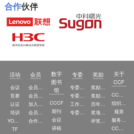
合作
伙伴
数字
关于
活动
会员
专委
奖励
图书
CCF
会议
会员简介
专委简介
奖励动态
馆
CCF简介
竞赛
会员权益
专委条例
奖励目录
CCCF
组织机构
认证
加入CCF
工作问答
历年获奖名单
期刊
规章
培训
会员交费
专委名单
奖项推荐
会议
服务项目
YOCSEF
合作伙伴
评奖条例
讲稿
CCF大事记
TF