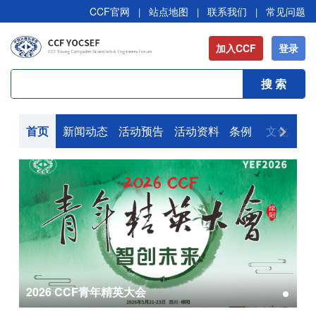
CCF官网
站点地图
联系我们
常见问题
|
|
|
加入CCF
登录
首页
新闻动态
活动预告
活动资料
条例
文化
组
2026 CCF青年精英大会