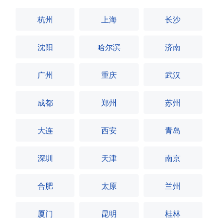
杭州
上海
长沙
沈阳
哈尔滨
济南
广州
重庆
武汉
成都
郑州
苏州
大连
西安
青岛
深圳
天津
南京
合肥
太原
兰州
厦门
昆明
桂林