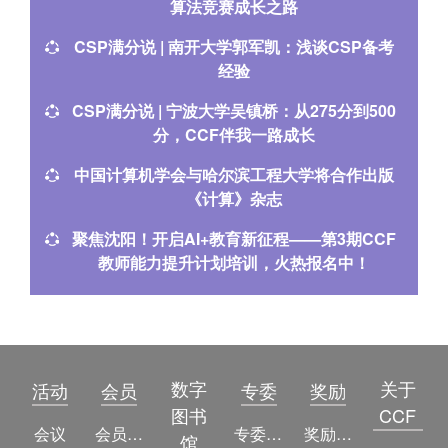
算法竞赛成长之路
CSP满分说 | 南开大学郭军凯：浅谈CSP备考
经验
CSP满分说 | 宁波大学吴镇桥：从275分到500
分，CCF伴我一路成长
中国计算机学会与哈尔滨工程大学将合作出版
《计算》杂志
聚焦沈阳！开启AI+教育新征程——第3期CCF
教师能力提升计划培训，火热报名中！
数字
关于
活动
会员
专委
奖励
图书
CCF
会议
会员简介
专委简介
奖励动态
馆