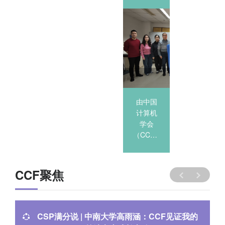
先锋沙
先锋沙
势待发
龙-《大
龙-《大
——
模型和
模型和
CCF
DeepSeek
DeepSeek
YOCSEF
的机遇
的机遇
保定分
与挑
与挑
论坛举
战》-河
2025-03-13
战》-河
2025-03-12
办2025
北农业
北金融
年开工
由中国
由中国
2025年
大学
学院
CLUB
计算机
计算机
3月1
学会
学会
日，
（CCF）
（CCF）
CCF
主办，
主办，
YOCSEF
CCF
CCF
保定分
YOCSEF
YOCSEF
论坛在
CCF聚焦
保定、
保定、
华北电
河北农
河北金
力大学
业大学
融学院
自动化
承...
承...
317会...
CSP满分说 | 中南大学高雨涵：CCF见证我的