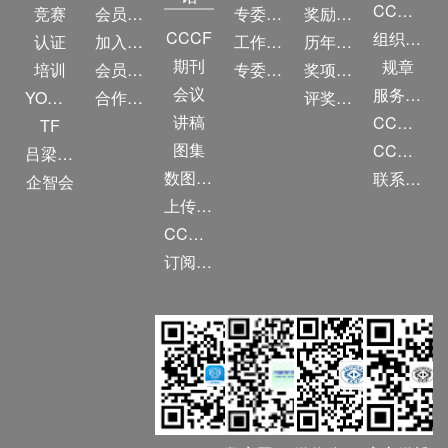
CCF简介
竞赛
会员权益
专委条例
奖励目录
CCCF
组织机构
认证
加入CCF
工作问答
历年获奖名单
期刊
规章
培训
会员交费
专委名单
奖项推荐
会议
服务项目
YOCSEF
合作伙伴
评奖条例
讲稿
CCF大事记
TF
图集
CCF创建60周年
吕梁振兴
数图编审委员会
联系我们
企智会
上传/发布作品
CCF DL Focus
订阅《计算》