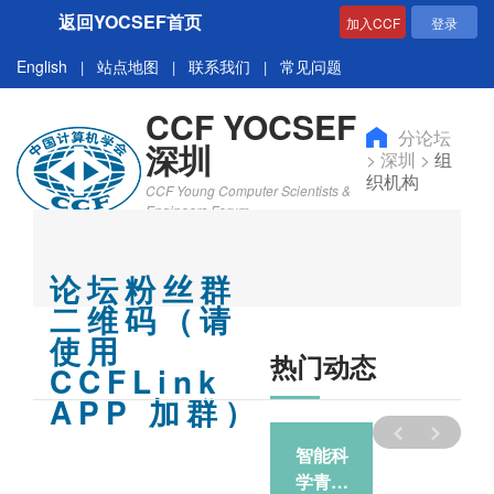
返回YOCSEF首页
加入CCF
登录
English
站点地图
联系我们
常见问题
|
|
|
CCF YOCSEF
分论坛
深圳
>
深圳
>
组
织机构
CCF Young Computer Scientists &
Engineers Forum
论坛粉丝群
二维码（请
使用
热门动态
CCFLink
APP 加群）
智能科
智能科
凝心聚
学青年
学青年
力，蓄