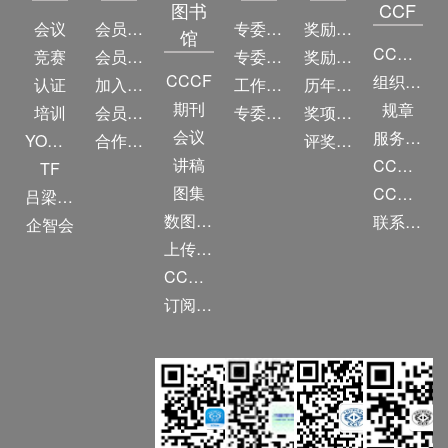
图书
CCF
会议
会员简介
专委简介
奖励动态
馆
CCF简介
竞赛
会员权益
专委条例
奖励目录
CCCF
组织机构
认证
加入CCF
工作问答
历年获奖名单
期刊
规章
培训
会员交费
专委名单
奖项推荐
会议
服务项目
YOCSEF
合作伙伴
评奖条例
讲稿
CCF大事记
TF
图集
CCF创建60周年
吕梁振兴
数图编审委员会
联系我们
企智会
上传/发布作品
CCF DL Focus
订阅《计算》