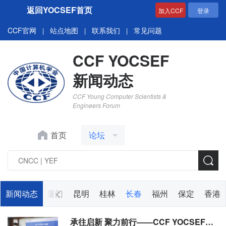
返回YOCSEF首页
加入CCF
登录
CCF官网
站点地图
联系我们
常见问题
|
|
|
CCF YOCSEF
新闻动态
CCF Young Computer Scientists &
Engineers Forum
首页
论坛
太原
新闻动态
兰州
厦门
昆明
桂林
长春
福州
保定
香港
承往启新 聚力前行——CCF YOCSEF长春召开第十二届学术委员会第一次会议