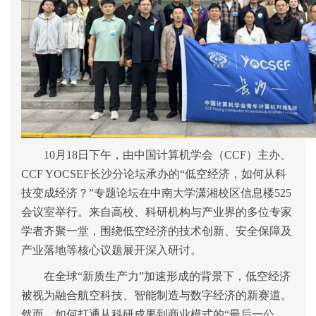
10
月
18
日下午，由中国计算机学会（
CCF
）主办、
CCF YOCSEF
长沙分论坛承办的
“
低空经济，如何从科
技变成经济？
”
专题论坛在中南大学
潇湘校区
信息楼
525
会议室
举行。来自高校、科研机构与产业界的多位专家
学者齐聚一堂，围绕低空经济的技术创新、安全保障及
产业落地等核心议题展开深入研讨。
在全球
“
新质生产力
”
加速形成的背景下，低空经济
被视为融合航空科技、智能制造与数字经济的新赛道。
然而，如何打通从科研成果到商业模式的
“
最后一公