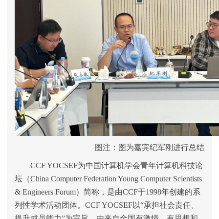
图注
：图为嘉宾
纪军刚
进行总结
CCF YOCSEF
为中国计算机学会青年计算机科技论
坛（
China Computer Federation Young Computer Scientists
& Engineers Forum
）简称，是由
CCF
于
1998
年创建的系
列性学术活动团体。
CCF YOCSEF
以
“
承担社会责任、
提升成员能力
”
为宗旨，由来自全国有激情、有思想和