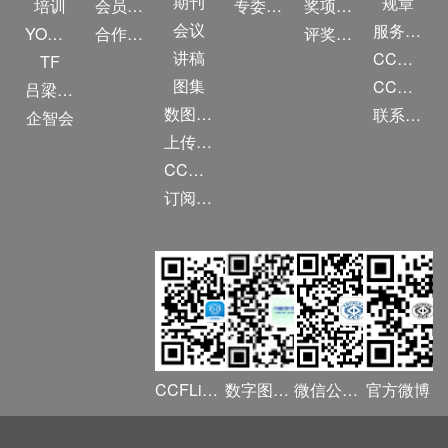
期刊
规章
培训
会员交费
专委名单
奖项推荐
会议
服务项目
YOCSEF
合作伙伴
评奖条例
讲稿
CCF大事记
TF
图集
CCF创建60周年
吕梁振兴
数图编审委员会
联系我们
企智会
上传/发布作品
CCF DL Focus
订阅《计算》
CCFLink APP
数字图书馆
微信公众号
官方微博