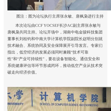
图注
：图为论坛执行主席张永敏、唐枫枭进行主持
本次论坛
由
CCF YOCSEF
长沙
AC
副主席张永敏与
唐枫枭
共同主持。论坛开场中，湖南中电
金骏科技
集团
董事长刘桂钧
和
中南大学计算机学院副院长赵明分别就
技术融合、系统协同及安全保障展开引导发言。专家
们
指出
，低空经济的发展必须同时兼顾
“
技术可靠
性
”
和
“
产业可持续性
”
，要在设备智能化、通信安全和
系统健康评估等环节形成闭环，推动低空产业从技术突
破走向经济价值。