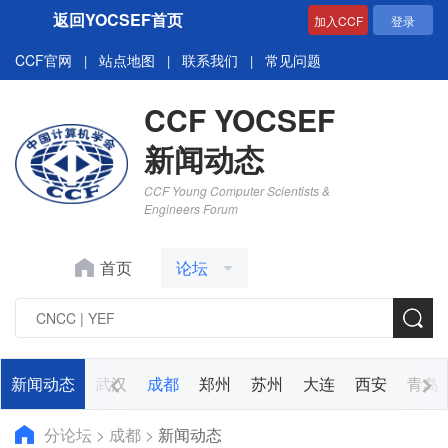
返回YOCSEF首页
加入CCF
登录
CCF官网
站点地图
联系我们
常见问题
|
|
|
CCF YOCSEF
新闻动态
CCF Young Computer Scientists &
Engineers Forum
首页
论坛
广州
新闻动态
重庆
武汉
成都
郑州
苏州
大连
西安
青岛
分论坛
>
成都
>
新闻动态