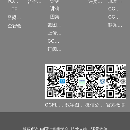
会议
服务项目
YOCSEF
合作伙伴
评奖条例
讲稿
CCF大事记
TF
图集
CCF创建60周年
吕梁振兴
数图编审委员会
联系我们
企智会
上传/发布作品
CCF DL Focus
订阅《计算》
CCFLink APP
数字图书馆
微信公众号
官方微博
版权所有 中国计算机学会 技术支持：泽元软件