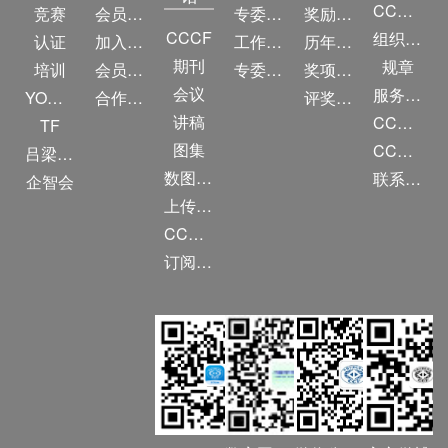
CCF简介
竞赛
会员权益
专委条例
奖励目录
CCCF
组织机构
认证
加入CCF
工作问答
历年获奖名单
期刊
规章
培训
会员交费
专委名单
奖项推荐
会议
服务项目
YOCSEF
合作伙伴
评奖条例
讲稿
CCF大事记
TF
图集
CCF创建60周年
吕梁振兴
数图编审委员会
联系我们
企智会
上传/发布作品
CCF DL Focus
订阅《计算》