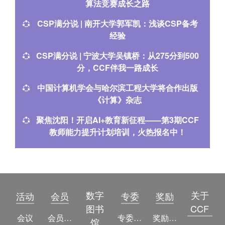
算法竞赛成长之路
CSP满分说 | 南开大学郭军凯：浅谈CSP备考
经验
CSP满分说 | 宁波大学吴镇桥：从275分到500
分，CCF伴我一路成长
中国计算机学会与哈尔滨工程大学将合作出版
《计算》杂志
聚焦沈阳！开启AI+教育新征程——第3期CCF
教师能力提升计划培训，火热报名中！
数字
关于
活动
会员
专委
奖励
图书
CCF
会议
会员简介
专委简介
奖励动态
馆