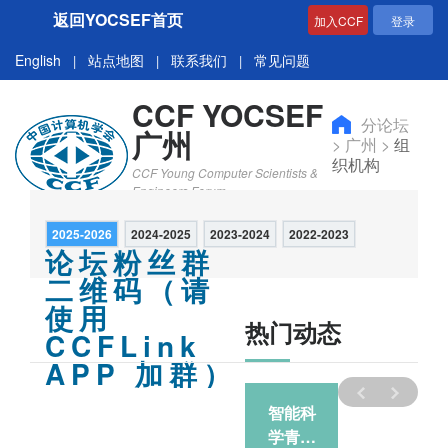
返回YOCSEF首页
加入CCF
登录
English
站点地图
联系我们
常见问题
|
|
|
CCF YOCSEF
分论坛
广州
>
广州
>
组
织机构
CCF Young Computer Scientists &
Engineers Forum
2025-2026
2024-2025
2023-2024
2022-2023
论坛粉丝群
二维码（请
使用
热门动态
CCFLink
APP 加群）
智能科
智能科
学青年
学青年