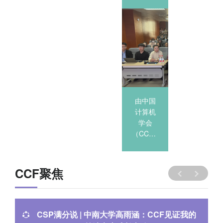
先锋沙
先锋沙
龙-《大
龙-《大
模型和
模型和
DeepSeek
DeepSeek
的机遇
的机遇
与挑
与挑
战》-河
2025-03-13
战》-河
北农业
北金融
由中国
由中国
大学
学院
计算机
计算机
学会
学会
（CCF）
（CCF）
主办，
主办，
CCF
CCF
YOCSEF
YOCSEF
CCF聚焦
保定、
保定、
河北农
河北金
业大学
融学院
承...
承...
CSP满分说 | 中南大学高雨涵：CCF见证我的