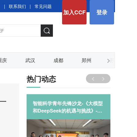
图
|
联系我们
|
常见问题
加入CCF
登录
重庆
武汉
成都
郑州
苏州
热门动态
一
《大模型
智能科学青年先锋沙龙-《大模型
凝心聚力，
战》-河
和DeepSeek的机遇与挑战》-河
YOCS
北金融学院
开工CL