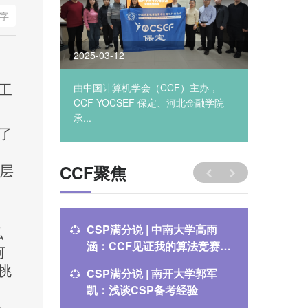
字
2025-03-12
2025-03
主办，
由中国计算机学会（CCF）主办，
2025年
C工
农业大学
CCF YOCSEF 保定、河北金融学院
论坛在华
。
承...
了
CCF聚焦
形层
CSP满分说 | 中南大学高雨
CSP满
私
涵：CCF见证我的算法竞赛成
逸：CS
何
长之路
挑
CSP满分说 | 南开大学郭军
关于举办
凯：浅谈CSP备考经验
通知