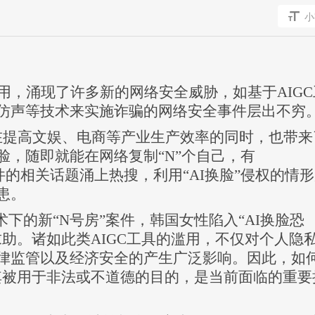
小
2025-03-13
由中国计算机学会（CCF）
用，涌现了许多新的网络安全威胁，如基于
AIG
CCF YOCSEF 保定、河北
仿声
等技术来实施诈骗的网络安全事件层出不穷
承...
，在提高文娱、电商等产业生产效率的同时，也带来
脸，随即就能在网络复制“N”个自己，有
）事件的相关话题涌上热搜，利用“AI换脸”侵权的情
患。
ke技术下的新“N号房”案件，韩国女性陷入“AI换脸恐
助。诸如此类AIGC工具的滥用，不仅对个人隐
律监管以及经济安全的产生广泛影响。因此，如
免其被用于非法或不道德的目的，是当前面临的重要