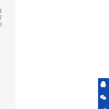
信
安
为