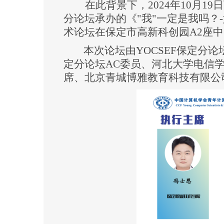
在此背景下，
2024年10月1
分论坛承办
的《
"我"一定是我吗
？
-
术论坛在保定市高新科创园A2座中
本次论坛由
YOCSEF保定分论
定
分论坛
AC
委员、河北大学电信
席、北京青城博雅教育科技有限公