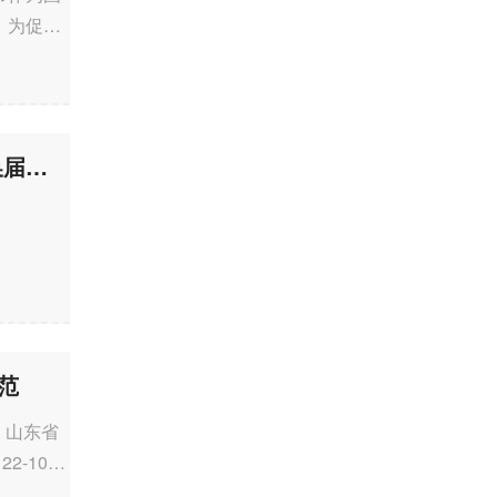
。为促进
YOCSEF济南学术委员会2024-2025届 第一次全体AC委员会议暨换届会议
范
点：山东省
-108