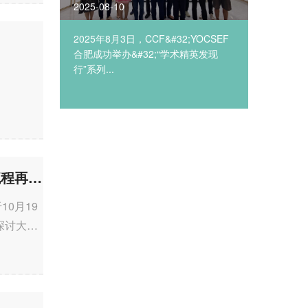
2025-08-10
2025-07
2025年8月3日，CCF&#32;YOCSEF
2025年
合肥成功举办&#32;“学术精英发现
合肥分论
行”系列...
预告|YOCSEF济南技术论坛：大语言模型时代，社会治理数智化流程再造路在何方？
0月19
探讨大语