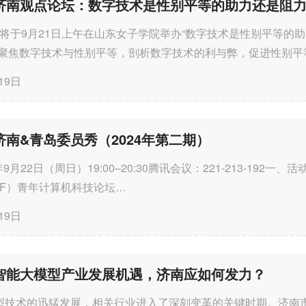
EF济南观点论坛：数字技术是性别平等的助力还是阻
F济南将于9月21日上午在山东女子学院举办“数字技术是性别平等的
，聚焦数字技术与性别平等，剖析数字技术的利与弊，促进性别平
她”力量，诚挚邀请各...
19日
F济南&青岛委员秀（2024年第二期）
年9月22日（周日）19:00–20:30腾讯会议：221-213-192一、
CF）青年计算机科技论坛
uter&#32;Scientists&#32;&#32;Engineers&#32;Forum，Y
19日
的系列学术活动，...
智能大模型产业发展机遇，济南应如何发力？
型技术的迅猛发展，相关行业进入了深刻变革的关键时期。济南