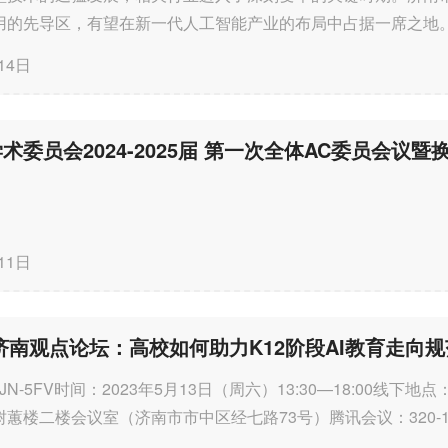
用的先导区，有望在新一代人工智能产业的布局中占据一席之地
发展，带动大模型在山东...
14日
11日
EF济南观点论坛：高校如何助力K12阶段AI教育走向规
2-JN-5FV时间：2023年5月13日（周六）13:30—18:00线下地
蕙楼二楼会议室（济南市市中区经七路73号）腾讯会议：320-122
技的飞速发展，AI技术的发展...