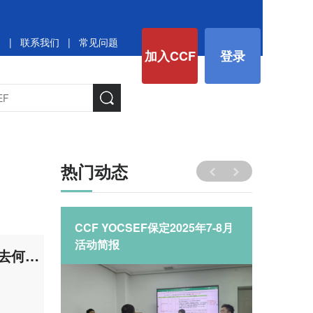
图
|
联系我们
|
常见问题
加入CCF
登录
热门动态
CCF YOCSEF保定2025年7-8月
YOCS
活动简报
行”CL
预告 | CCF YOCSEF济南观点论坛“AI协同学习时代:教学评价该何去何从?”
极牛科