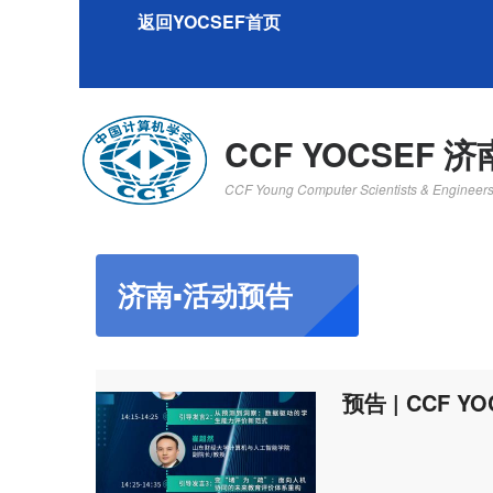
返回YOCSEF首页
CCF YOCSEF 济
CCF Young Computer Scientists & Engineer
济南▪活动预告