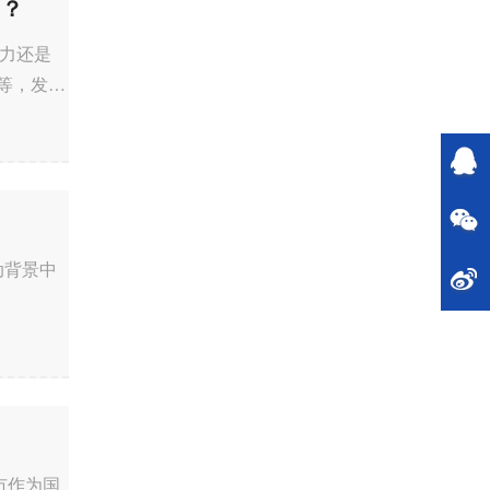
力？
助力还是
等，发挥
活动背景中
OCSEF）是
市作为国