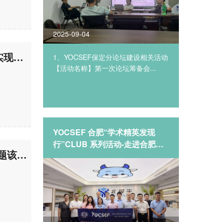
2025-09-04
2025-08
预告|YOCSEF济南技术论坛：未来推荐 大模型时代下个性化推荐实现路径探索
1、YOCSEF保定分论坛建设相关活动
2025年8
【活动名称】第一次论坛筹备会...
合肥成功
行”系列..
YOCSEF 合肥“学术精英发现
传承进取
行”CLUB 系列活动-走进合肥北
开第十
预告|YOCSEF济南观点论坛: “毕业即失业”，高校毕业生的就业难题该如何破解?
极牛科技有限公司
议