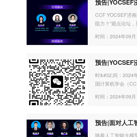
预告|YOCS
CCF YOCSE
阻力？”观点论坛
中国式现代化建设的“
时间：2024年09月
预告|YOCSE
时&#32;间：2024
国计算机学会（C
（Young&#32;Comp
时间：2024年09月
CCF于1998年创建
预告|面对人工
随着人工智能大模