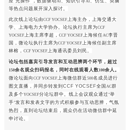
应“元操作”，数据驱动
、知识引导
、仿生、类脑
AI
AI
等热点问题展开深入探讨。
此次线上论坛由
上海主办，上海交通大
CCF YOCSEF
学、上海电力大学协办。论坛执行主席为
CCF
上海主席李超，
上海候任
李晋
YOCSEF
CCF YOCSEF
AC
国，微论坛执行主席为
上海候任副主席
CCF YOCSEF
林榕，
上海通讯委员刘民。
CCF YOCSEF
论坛包括嘉宾引导发言和互动思辨两个环节，超过
余名观众扫码报名，同时在线观看人数
余人。
150
100
微论坛面向
上海微信群近
名成员进行
CCF YOCSEF
500
图文直播，并同步转发到
CCF YOCSEF
全国
群
AC
及多个
分论坛群中。线上会议观众通过
举
YOCSEF
“
手
发言和发表文字的方式积极参与互动思辨，气氛
”
热烈，直到论坛结束后，观众仍在活动微信群中延
申讨论。