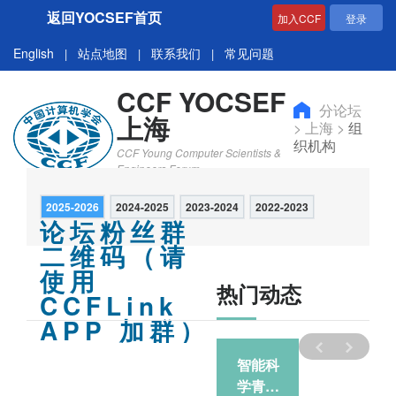
返回YOCSEF首页
加入CCF
登录
English
站点地图
联系我们
常见问题
|
|
|
CCF YOCSEF
分论坛
上海
>
上海
>
组
织机构
CCF Young Computer Scientists &
Engineers Forum
2025-2026
2024-2025
2023-2024
2022-2023
论坛粉丝群
二维码（请
使用
热门动态
CCFLink
APP 加群）
智能科
智能科
学青年
学青年