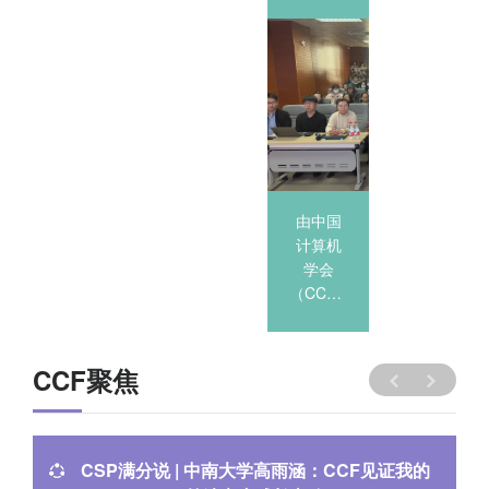
先锋沙
先锋沙
龙-《大
龙-《大
模型和
模型和
DeepSeek
DeepSeek
的机遇
的机遇
与挑
与挑
战》-河
2025-03-13
战》-河
北农业
北金融
由中国
由中国
大学
学院
计算机
计算机
学会
学会
（CCF）
（CCF）
主办，
主办，
CCF
CCF
YOCSEF
YOCSEF
CCF聚焦
保定、
保定、
河北农
河北金
业大学
融学院
承...
承...
CSP满分说 | 中南大学高雨涵：CCF见证我的