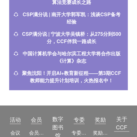
算法竞赛成长之路
CSP满分说 | 南开大学郭军凯：浅谈CSP备考
经验
CSP满分说 | 宁波大学吴镇桥：从275分到500
分，CCF伴我一路成长
中国计算机学会与哈尔滨工程大学将合作出版
《计算》杂志
聚焦沈阳！开启AI+教育新征程——第3期CCF
教师能力提升计划培训，火热报名中！
数字
关于
活动
会员
专委
奖励
图书
CCF
会议
会员简介
专委简介
奖励动态
馆