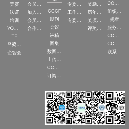
CCF简介
竞赛
会员权益
专委条例
奖励目录
CCCF
组织机构
认证
加入CCF
工作问答
历年获奖名单
期刊
规章
培训
会员交费
专委名单
奖项推荐
会议
服务项目
YOCSEF
合作伙伴
评奖条例
讲稿
CCF大事记
TF
图集
CCF创建60周年
吕梁振兴
数图编审委员会
联系我们
企智会
上传/发布作品
CCF DL Focus
订阅《计算》