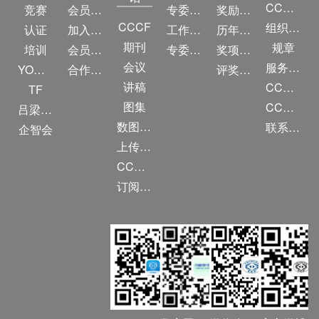
CCF简介
竞赛
会员权益
专委条例
奖励目录
CCCF
组织机构
认证
加入CCF
工作问答
历年获奖名单
期刊
规章
培训
会员交费
专委名单
奖项推荐
会议
服务项目
YOCSEF
合作伙伴
评奖条例
讲稿
CCF大事记
TF
图集
CCF创建60周年
吕梁振兴
数图编审委员会
联系我们
企智会
上传/发布作品
CCF DL Focus
订阅《计算》