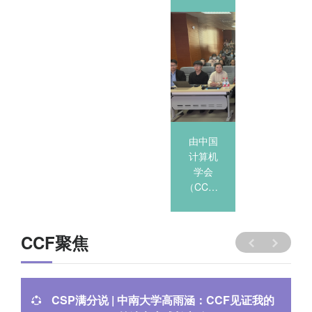
先锋沙
先锋沙
龙-《大
龙-《大
模型和
模型和
DeepSeek
DeepSeek
的机遇
的机遇
与挑
与挑
战》-河
2025-03-13
战》-河
北农业
北金融
由中国
由中国
大学
学院
计算机
计算机
学会
学会
（CCF）
（CCF）
主办，
主办，
CCF
CCF
YOCSEF
YOCSEF
CCF聚焦
保定、
保定、
河北农
河北金
业大学
融学院
承...
承...
CSP满分说 | 中南大学高雨涵：CCF见证我的