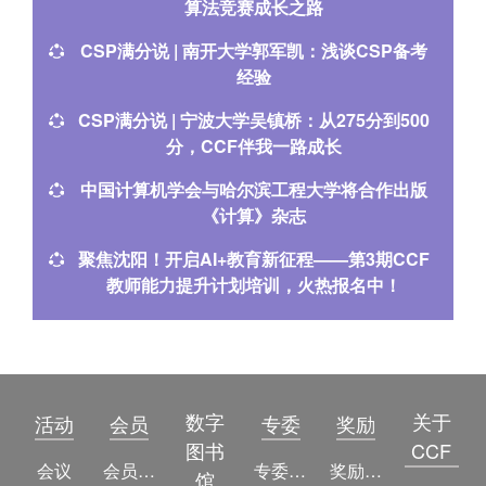
算法竞赛成长之路
CSP满分说 | 南开大学郭军凯：浅谈CSP备考
经验
CSP满分说 | 宁波大学吴镇桥：从275分到500
分，CCF伴我一路成长
中国计算机学会与哈尔滨工程大学将合作出版
《计算》杂志
聚焦沈阳！开启AI+教育新征程——第3期CCF
教师能力提升计划培训，火热报名中！
数字
关于
活动
会员
专委
奖励
图书
CCF
会议
会员简介
专委简介
奖励动态
馆