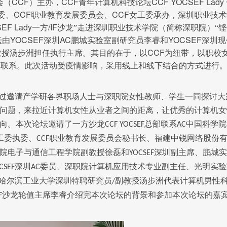
CCF
CCF
CCF YOCSEF Lady
会（
）主办，
青年计算机科技论坛
CCF
CCF
委、
职业教育发展委员会、
女工委承办，深圳职业技术
EF Lady
/IF
一方
沙龙”走进深圳职业技术学院（简称深职院）“铿
YOCSEF
AC
YOCSEF
坛由
深圳
鹏城实验室副研究员李睿和
深圳现
CCF
教授汤步洲担任执行主席。其目的在于，以
为纽带，以职校
的联系。此次活动受疫情影响，采用线上和线下结合的方式进行
通过邀请产学研各界职场人士与深职院女性教师、学生一同探讨大
问题，来拉近计算机女性从业者之间的距离，让优秀的计算机女
向。本次论坛邀请了一方沙龙
总部联系
中国科学院
CCF YOCSEF
AC
工委执委、
职业教育发展委员会秘书长、福建中锐网络股份
CCF
院电子与通信工程学院副教授徐磊和
深圳副主席、鹏城实
YOCSEF
深圳
委员、深职院计算机应用技术专业副主任、光明实验
CSEF
AC
哈尔滨工业大学深圳特聘研究员
副教授汤步洲代表计算机男性
/
沙龙轮值主席李睿介绍完本次论坛的背景和参加本次论坛的嘉
F