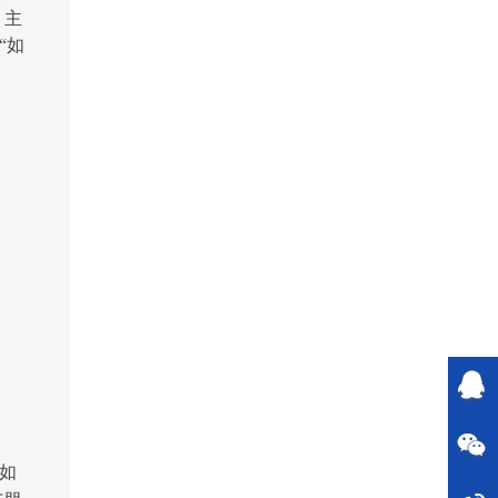
，主
“如
如