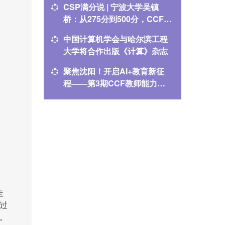
CSP满分说 | 宁波大学吴镇
CSP满
桥：从275分到500分，CCF伴
腾：CC
我一路成长
中国计算机学会与哈尔滨工程
2025
大学将合作出版《计算》杂志
指南
聚焦沈阳！开启AI+教育新征
CCEC
程——第3期CCF教师能力提
教学案
升计划培训，火热报名中！
走
过
。