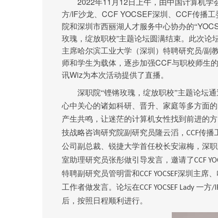
2022
11
12
年
月
日上午，由中国计算机学
/IF
CCF YOCSEF
CCF
方
沙龙、
深圳、
传播工
YOCS
院和深圳市西丽湖人才服务中心协办的“
”
玫瑰，绽放职校
主题论坛圆满结束。此次论
/
主席哈尔滨工业大学（深圳）特聘研究员
副
CCF
师和学生为载体，逐步加强
与职校师生
Wiz
讯
为本次活动提供了直播。
深职院“铿锵玫瑰，绽放职校”主题论坛
心中关心的诸如科研、晋升、家庭等多方面的
产生共鸣，让迷茫的计算机女性找到前进的方
技战略咨询研究院副研究员隆云滔，
传播
CCF
公司副总裁、锐捷大学首任校长安淑梅，深职
室助理研究员张彤做引导发言，邀请了
CCF YO
特聘副研究员管明雷和
深圳主席、
CCF YOCSEF
工作者做发言。论坛在
一方
CCF YOCSEF Lady
/I
后，按照日程顺利进行。