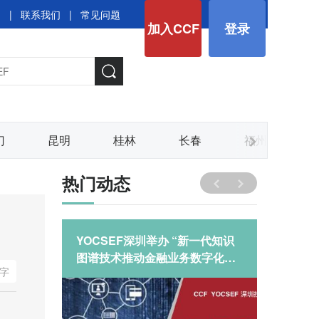
图
|
联系我们
|
常见问题
加入CCF
登录
门
昆明
桂林
长春
福州
热门动态
YOCSEF深圳举办 “新一代知识
YOCS
图谱技术推动金融业务数字化转
技术论
字
型”技术论坛