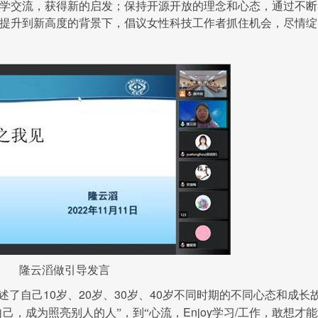
学交流，获得新的启发；保持开源开放的理念和心态，通过不断
提升到新高度的背景下，倡议女性科技工作者抓住机会，尽情绽
隆云滔做引导发言
10
20
30
40
讲述了自己
岁、
岁、
岁、
岁不同时期的不同心态和成长
Enjoy
/
自己，成为照亮别人的人”，到“心流，
学习
工作，敢想才能