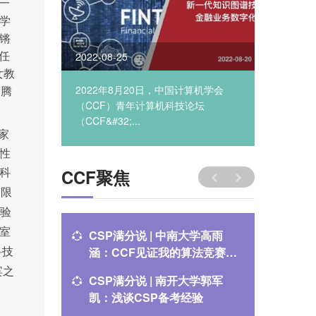
一
学
锵
2022-08-25
2022-08
任
女教
2022年8月20日，中国计算机学会
&#32;&
。腾
（CCF）青年计算机科技论坛
办、YO
（CCF&#32;...
算深圳中心
家
性
CCF聚焦
科
有限
验
室
CSP满分说 | 中南大学高雨
CSP满
涵：CCF见证我的算法竞赛成
逸：CS
科技
长之路
宾之
CSP满分说 | 南开大学郭军
关于举办
凯：浅谈CSP备考经验
通知