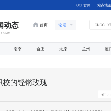
CCF官网
|
站点地
新闻动态
首页
论坛
s Forum
南京
合肥
太原
兰州
厦
职校的铿锵玫瑰
小