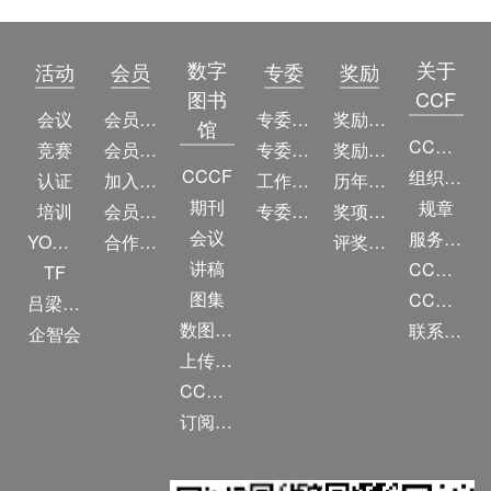
数字
关于
活动
会员
专委
奖励
图书
CCF
会议
会员简介
专委简介
奖励动态
馆
CCF简介
竞赛
会员权益
专委条例
奖励目录
CCCF
组织机构
认证
加入CCF
工作问答
历年获奖名单
期刊
规章
培训
会员交费
专委名单
奖项推荐
会议
服务项目
YOCSEF
合作伙伴
评奖条例
讲稿
CCF大事记
TF
图集
CCF创建60周年
吕梁振兴
数图编审委员会
联系我们
企智会
上传/发布作品
CCF DL Focus
订阅《计算》