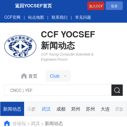
返回YOCSEF首页
加入CCF
登录
CCF官网
站点地图
联系我们
常见问题
|
|
|
CCF YOCSEF
新闻动态
CCF Young Computer Scientists &
Engineers Forum
首页
Club
济南
新闻动态
广州
重庆
武汉
成都
郑州
苏州
大连
西安
分论坛
>
武汉
>
新闻动态