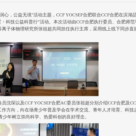
润心，公益无境
"
活动
主题，
CCF YOCSEF
合肥
联合
CCF
合肥在滨湖
置・科技公益科普行
”
活动
。本次活动由
CCF
合肥执行委员、合肥师范
2025-08-10
等离子体物理研究所张祖超共同担任执行主席，采用线上线下同步
直
2025年8月3日，CCF&#32;
合肥成功举办&#32;“学术精
行”系列...
络员沈琛以及
CCF YOCSEF
合肥
AC
委员张祖超分别介绍
CCF
合肥及
CC
工作方向，向在场青少年普及学会在学术交流、青年人才培育、科技
青少年树立崇尚科学、热爱科创的良好理念。