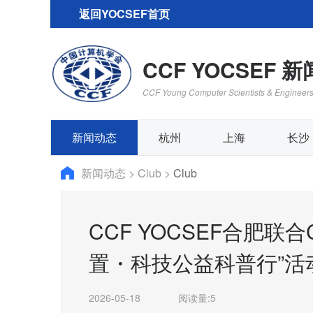
返回YOCSEF首页
CCF YOCSEF 
CCF Young Computer Scientists & Engineer
新闻动态
杭州
上海
长沙
新闻动态
>
Club
>
Club
CCF YOCSEF合肥联
置・科技公益科普行”活
2026-05-18
阅读量:
5