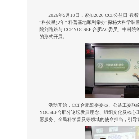
2026
年
5
月
10
日，
紧扣
2026 CCF
公益日
"
数智
“
科技星少年
”
科普基地
顺利
举办
“
探秘大科学装
院刘路路与
CCF YOCSEF
合肥
AC
委员、中科院
的
形式开展。
活动开始，
CCF
合肥监委委员、公益工委联
YOCSEF
合肥
分论坛发展理念、组织文化及核心
愿服务、全民科学普及等领域的使命担当，引导