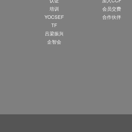
认证
加入CCF
培训
会员交费
YOCSEF
合作伙伴
TF
吕梁振兴
企智会