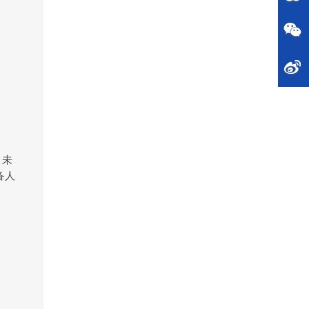
。未
备人