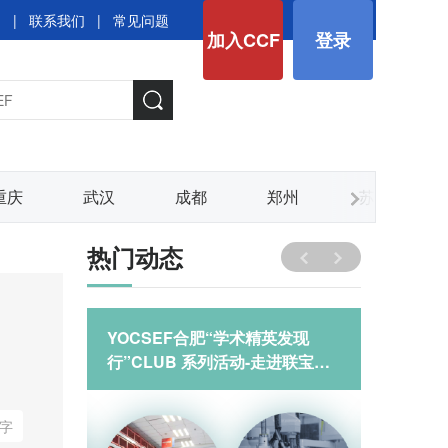
图
|
联系我们
|
常见问题
加入CCF
登录
重庆
武汉
成都
郑州
苏州
热门动态
英发现
YOCSEF合肥“学术精英发现
YOCS
进合肥北
行”CLUB 系列活动-走进联宝科
CLUB
技暨“大模型+智能制造”技术论坛
前站调研
字