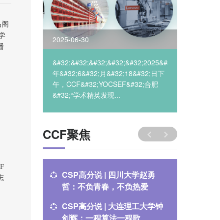
品阁
学
2025-06-30
2025-05
播
YOCSEF
&#32;&#32;&#32;&#32;&#32;2025&#32;
2025&#
英发现
年&#32;6&#32;月&#32;18&#32;日下
&#32;8
午，CCF&#32;YOCSEF&#32;合肥
CCF&#3
&#32;“学术精英发现...
&#32;“
CCF聚焦
F
CSP高分说 | 四川大学赵勇
第三届C
志
哲：不负青春，不负热爱
坛预告
CSP高分说 | 大连理工大学钟
CCCF 
剑辉：一程算法一程歌
——“数