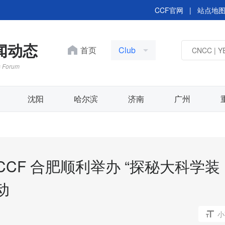
CCF官网
|
站点地
新闻动态
首页
Club
s Forum
沈阳
哈尔滨
济南
广州
合CCF 合肥顺利举办 “探秘大科学装
YOCSEF 合肥“学术精
行”CLUB 系列活动-走
动
极牛科技有限公司
小