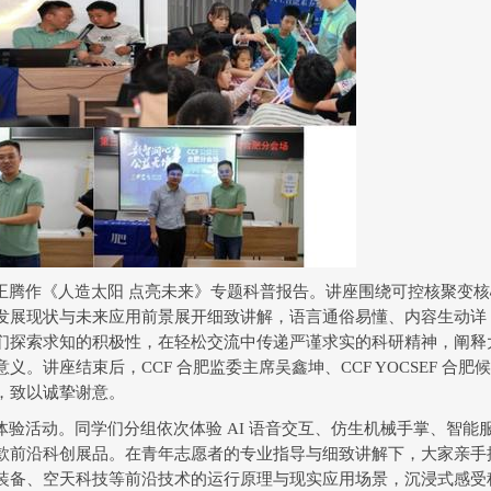
王腾作《人造太阳
点亮未来》专题科普报告
。讲座围绕可控核聚变核
发展现状与未来应用前景展开细致讲解，语言通俗易懂、内容生动详
们探索求知的积极性，在轻松交流中传递严谨求实的科研精神，阐释
意义。讲座结束后，
CCF
合肥监委主席吴鑫坤、
CCF YOCSEF
合肥候
，致以诚挚谢意。
体验活动。同学们分组依次体验
AI
语音交互、仿生机械手掌、智能
款前沿科创展品。在青年志愿者的专业指导与细致讲解下，大家亲手
装备、空天科技等前沿技术的运行原理与现实应用场景，沉浸式感受