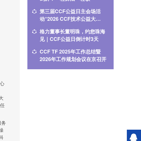
战与关键
第三届CCF公益日主会场活
2026
动“2026 CCF技术公益大
名单公
会”在珠海举办
格力董事长董明珠，约您珠海
“数智润
见｜CCF公益日倒计时3天
CCF公
CCF TF 2025年工作总结暨
守公正
2026年工作规划会议在京召开
2026
京召开
心
大
任
服务
操
科