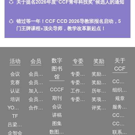
关于提名2026年度“CCF青年科技奖”候选人的通知
错过等一年！CCF CCD 2026导教班报名启动，5
门王牌课程+顶尖导师，教学改革新起点！
数字
关于
活动
会员
专委
奖励
图书
CCF
会议
会员简介
专委简介
奖励动态
馆
CCF简介
竞赛
会员权益
专委条例
奖励目录
CCCF
组织机构
认证
加入CCF
工作问答
历年获奖名单
期刊
规章
培训
会员交费
专委名单
奖项推荐
会议
服务项目
YOCSEF
合作伙伴
评奖条例
讲稿
CCF大事记
TF
图集
CCF创建60周年
吕梁振兴
数图编审委员会
联系我们
企智会