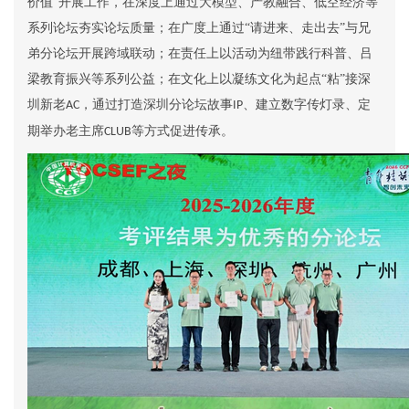
价值”
开展工作，在深度上通过大模型、产教融合、低空经济等
系列论坛夯实论坛质量；在广度上通过“请进来、走出去”与兄
弟分论坛开展跨域联动；在责任上以活动为纽带践行科普、吕
梁教育振兴等系列公益；在文化上以凝练文化为起点“粘”接深
圳新老
，通过打造深圳分论坛故事
、建立数字传灯录、定
AC
IP
期举办老主席
等方式促进传承
。
CLUB