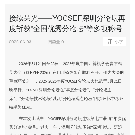
接续荣光——YOCSEF深圳分论坛再
度斩获“全国优秀分论坛”等多项称号
2026-06-03
阅读量:
0
小字
年
月
日至
日，
年度中国计算机学会青年精
2026
5
21
23
2026
英大会（
）在四川省绵阳市顺利召开。作为大会的
CCF YEF 2026
重点环节之一，
年度
分论坛大比武于
月
日
2025-2026
YOCSEF
5
21
晚举行。
深圳分论坛在“年度分论坛”、“分论坛主
YOCSEF
席”、“分论坛技术论坛”以及“分论坛观点论坛”四项评比中考评
结果为优秀。
在本次比武中，
深圳分论坛连续第
七
年获得“年度优
YOCSEF
秀分论坛”称号。过去一年，深圳分论坛围绕“
深耕论坛、沉淀