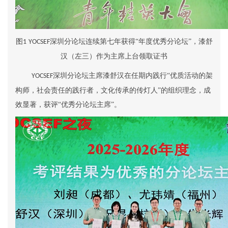
图
深圳分论坛连续第
七
年获得“年度优秀分论坛”
，漆舒
1
YOCSEF
汉（左三）作为主席上台领取证书
深圳分论坛
主席漆舒汉在任期内践行“优质活动的架
YOCSEF
构师，社会责任的践行者，文化传承的传灯人”的组织理念，成
效显著，获评“优秀分论坛主席”。