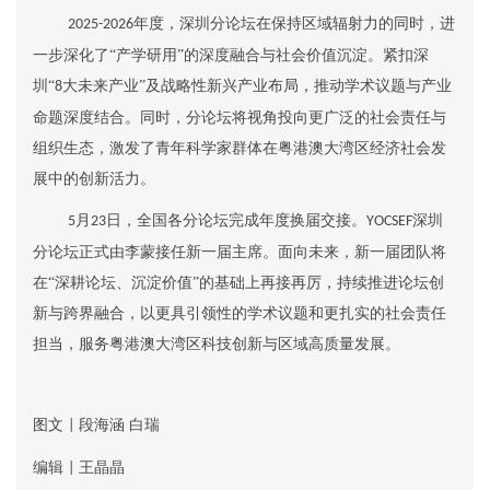
年度，深圳分论坛在保持区域辐射力的同时，进
2025-2026
一步深化了“产学研用”的深度融合与社会价值沉淀。紧扣深
圳“
大未来产业”及战略性新兴产业布局，
推动学术议题与产业
8
命题深度结合。同时，分论坛将视角投向更广泛的社会责任与
组织生态，激发了青年科学家群体在粤港澳大湾区经济社会发
展中的创新活力。
月
日，全国各分论坛完成年度换届交接。
深圳
5
23
YOCSEF
分论坛正式由
李蒙
接任新一届主席。面向未来，新一届团队将
在“深耕论坛、沉淀价值”的基础上再接再厉，持续推进
论坛创
新与跨界融合，以更具引领性的学术议题和更扎实的社会责任
担当，服务粤港澳大湾区科技创新与区域高质量发展。
图文
段海涵
白瑞
|
编辑
王晶晶
|