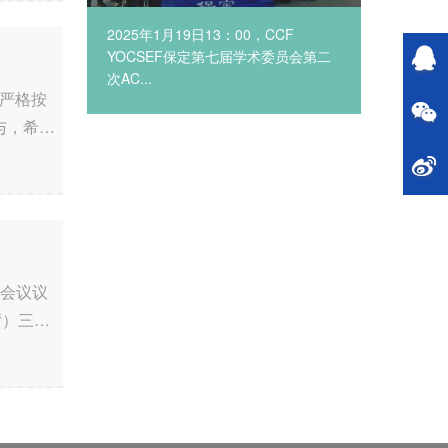
主办，
2025年1月19日13：00，CCF
党的二十
金融学院
YOCSEF保定第七届学术委员会第二
步全面深
次AC...
将严格按
与，希望
动，会议议
厅）三、