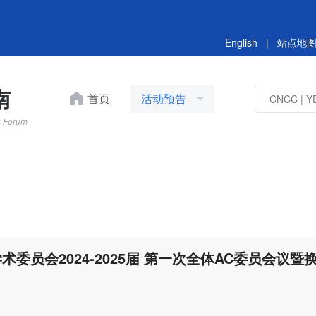
English
|
站点地
南
首页
活动预告
s Forum
智能科学青年先锋沙龙-
和DeepSeek的机遇与挑
北农业大学