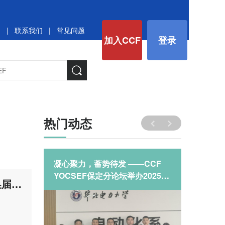
图
|
联系我们
|
常见问题
加入CCF
登录
热门动态
《大模型
凝心聚力，蓄势待发 ——CCF
CCF 
战》-河
YOCSEF保定分论坛举办2025年
Clu
YOCSEF济南学术委员会2024-2025届 第一次全体AC委员会议暨换届会议
开工CLUB
航！