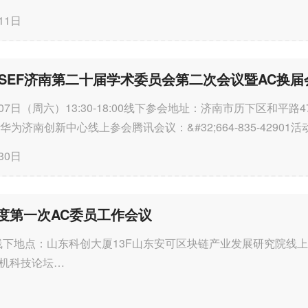
11日
2025-03-13
YOCSEF济南第二十届学术委员会第二次会议暨AC换届
由中国计算机学会（CCF）
CCF YOCSEF 保定、河北
月07日（周六）13:30-18:00线下参会地址：济南市历下区和平路
承...
为济南创新中心线上参会腾讯会议：&#32;664-835-42901活
32;&#32;CCF&#32;YOCSEF济南（中国计算机学会青年计算机科技..
30日
智能科学青年先锋沙龙-
和DeepSeek的机遇与挑
北金融学院
23年度第一次AC委员工作会议
17:30线下地点：山东科创大厦13F山东安可区块链产业发展研究院线
算机科技论坛
ts&#32;&#32;Engineers&#32;For...
2025-03-12