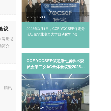
2025-03-03
2025-01
会议
主办，
2025年3月1日，CCF YOCSEF保定分
CCF Y
农业大学
论坛在华北电力大学自动化317会...
举行，逐梦
47号明湖
动简介
.
《大模型
CCF YOCSEF保定第七届学术委
CCF 
战》-河
员会第二次AC全体会议暨2025-
何在推
2026年度换届选举
平衡与
上：腾讯
2025-01-21
2025-01