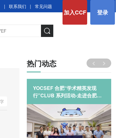
图
|
联系我们
|
常见问题
加入CCF
登录
热门动态
年7-8月
YOCSEF 合肥“学术精英发现
YOCS
行”CLUB 系列活动-走进合肥北
行”CL
字
极牛科技有限公司
极牛科