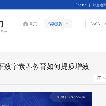
English
|
站点地
门
首页
活动预告
s Forum
下数字素养教育如何提质增效
CCF YOCSEF保定2025
活动简报
小