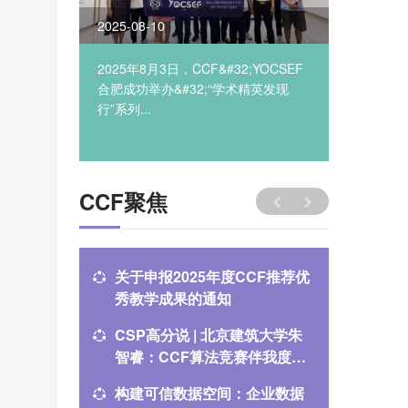
2025-08-10
2025-08
设相关活动
2025年8月3日，CCF&#32;YOCSEF
2025年8
...
合肥成功举办&#32;“学术精英发现
合肥成功
行”系列...
行”系列..
CCF聚焦
关于申报2025年度CCF推荐优
CCF会
秀教学成果的通知
员
CSP高分说 | 北京建筑大学朱
共话情谊
智睿：CCF算法竞赛伴我度过
举办20
中学与大学
构建可信数据空间：企业数据
CSP高