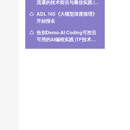
流通的技术前沿与最佳实践 |
润峰：C
TF技术前线171报名
ADL 165《大模型深度推理》
CSP高
开始报名
宇：从大
分的认
告别Demo-AI Coding可控且
CSP高
可用的AI编程实践 |TF技术前
昊：在
线170回顾
诗篇