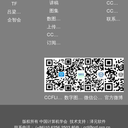
讲稿
CCF大事记
TF
图集
CCF创建60周年
吕梁振兴
数图编审委员会
联系我们
企智会
上传/发布作品
CCF DL Focus
订阅《计算》
CCFLink APP
数字图书馆
微信公众号
官方微博
版权所有 中国计算机学会 技术支持：泽元软件
联系电话： (+86)10 6256 2503 邮件：ccf@ccf.org.cn