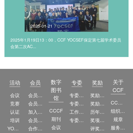
2025-01-21
2025年1月19日13：00，CCF YOCSEF保定第七届学术委员
会第二次AC...
数字
关于
活动
会员
专委
奖励
图书
CCF
会议
会员简介
专委简介
奖励动态
馆
CCF简介
竞赛
会员权益
专委条例
奖励目录
CCCF
组织机构
认证
加入CCF
工作问答
历年获奖名单
期刊
规章
培训
会员交费
专委名单
奖项推荐
会议
服务项目
YOCSEF
合作伙伴
评奖条例