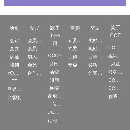
数字
关于
活动
会员
专委
奖励
图书
CCF
会议
会员简介
专委简介
奖励动态
馆
CCF简介
竞赛
会员权益
专委条例
奖励目录
CCCF
组织机构
认证
加入CCF
工作问答
历年获奖名单
期刊
规章
培训
会员交费
专委名单
奖项推荐
会议
服务项目
YOCSEF
合作伙伴
评奖条例
讲稿
CCF大事记
TF
图集
CCF创建60周年
吕梁振兴
数图编审委员会
联系我们
企智会
上传/发布作品
CCF DL Focus
订阅《计算》