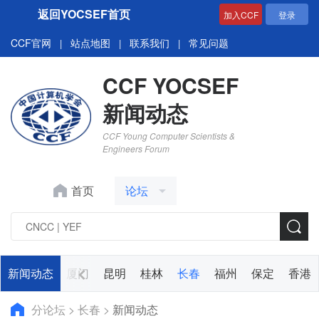
返回YOCSEF首页
加入CCF
登录
CCF官网
站点地图
联系我们
常见问题
|
|
|
CCF YOCSEF
新闻动态
CCF Young Computer Scientists &
Engineers Forum
首页
论坛
太原
新闻动态
兰州
厦门
昆明
桂林
长春
福州
保定
香港
分论坛
>
长春
>
新闻动态