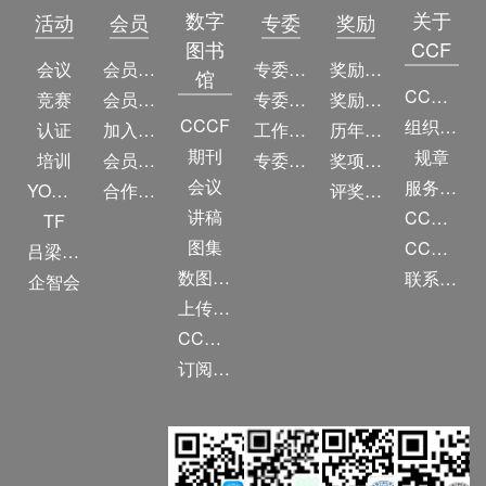
数字
关于
活动
会员
专委
奖励
图书
CCF
会议
会员简介
专委简介
奖励动态
馆
CCF简介
竞赛
会员权益
专委条例
奖励目录
CCCF
组织机构
认证
加入CCF
工作问答
历年获奖名单
期刊
规章
培训
会员交费
专委名单
奖项推荐
会议
服务项目
YOCSEF
合作伙伴
评奖条例
讲稿
CCF大事记
TF
图集
CCF创建60周年
吕梁振兴
数图编审委员会
联系我们
企智会
上传/发布作品
CCF DL Focus
订阅《计算》