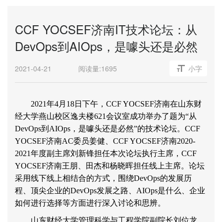
CCF YOCSEF济南IT技术论坛：从
DevOps到AIOps，是噱头还是必然
2021-04-21
阅读量:
1695
小字
2021
年
4
月
18
日下午，
CCF YOCSEF
济南在山东财
经大学燕山校区逸夫楼
621
会议室成功举办了题为
“
从
DevOps
到
AIOps
，是噱头还是必然
”
的技术论坛。
CCF
YOCSEF
济南
AC
委员姜健、
CCF YOCSEF
济南
2020-
2021
年度副主席刘新锋担任本次论坛执行主席，
CCF
YOCSEF
济南王朋、田杰和杨晓晖担任线上主席。论坛
采用线下线上相结合的方式，围绕
DevOps
的发展历
程、顶尖企业的
DevOps
发展之路、
AIOps
是什么、企业
如何进行选择等方面进行深入讨论和思辨。
山东财经大学管理科学与工程学院副院长刘位龙、