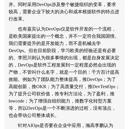
并。同时采用
DevOps
涉及整个敏捷组织的变革，要求
较高，需要企业下较大的决心和成本根据软件的特点进
行改革。
也有嘉宾认为
DevOps
仅是软件开发的一个流程，
是欧美国家提出的一个概念，并不一定符合我国国情。
我们需要提升的是开发能力，而不是机械去学
DevOps
。但在目前阶段，学习欧美的经验还是有必要
的。李照川则认为很多事情的出现，都是自身发展决定
的，
DevOps
是软件工程发展到一定程度必然会出现的
产物，不管叫什么名字，就是一个目的：千方百计提高
效能。例如为了团队能力整体提高，推
DevOps
；为了
高能创新，推
OKR
；为了高质量交付，推
DevTestOps
；
为了提升公司软价值，推专利方法论，为了盈利，推
lowcode
；为了增强自组织能力，推数字化转型方案
等，所以
DevOps
是一个不断演进的过程，没有顶点，
也会带动公司整体成长。
针对
AIOps
是否要在企业中应用，瀚高李鹏认为