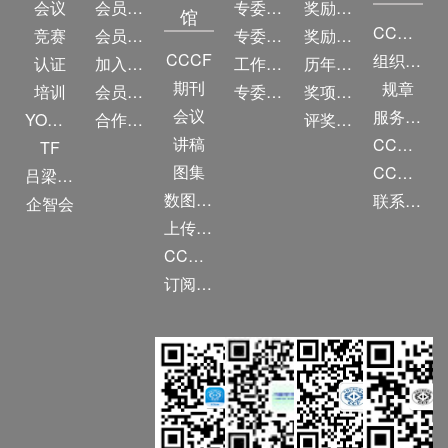
会议
会员简介
专委简介
奖励动态
馆
CCF简介
竞赛
会员权益
专委条例
奖励目录
CCCF
组织机构
认证
加入CCF
工作问答
历年获奖名单
期刊
规章
培训
会员交费
专委名单
奖项推荐
会议
服务项目
YOCSEF
合作伙伴
评奖条例
讲稿
CCF大事记
TF
图集
CCF创建60周年
吕梁振兴
数图编审委员会
联系我们
企智会
上传/发布作品
CCF DL Focus
订阅《计算》