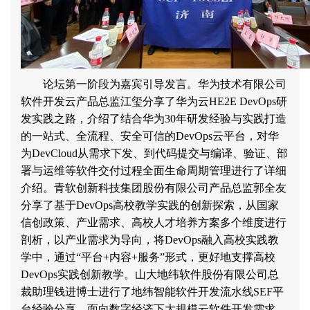
论坛第一阶段为嘉宾引导发言。华为技术有限公司
软件开发云产品总监江玺分享了华为云
HE2E DevOps
研
发实践之路，介绍了结合华为
30
年研发经验与实践打造
的一站式、全流程、安全可信的
DevOps
云平台，对华
为
DevCloud
从需求下发、到代码提交与编译、验证、部
署与运维等软件交付过程全面生命周期管理进行了详细
介绍。青软创新科技集团股份有限公司产品总监郭全友
分享了基于
DevOps
高校教学实践的创新探索，从国家
信创政策、产业需求、高校人才培养方案多个维度进行
剖析，以产业需求为导向，将
DevOps
融入高校实践教
学中，通过
“
平台
+
内容
+
服务
”
形式，更好地支撑高校
DevOps
实践创新教学。山大地纬软件股份有限公司总
裁助理钱进博士进行了地纬智能软件开发流水线
SEF
平
台经验分享，面向数字经济下大规模云软件开发需求，