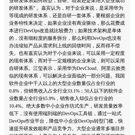
业研发体系如何转型，自研、组装还是采用大企业成功
的研发体系
”
。嘉宾认为，对于企业来说，是采用华为
等现成的研发体系，还是自研一套体系，要根据企业的
业务特性来决定，如果企业没有商业驱动，那么花费成
本进行
DevOps
改造就比较费力；如果技术架构是单体
的，没有细粒度的服务拆分，那么利用
DevOps
也没有
办法缩短产品从需求到上线的回馈时间，反而得不偿
失。也有嘉宾认为对于小企业来说，可以采用一定程度
的现有体系，而对于一定规模的企业来说，则可以采用
自研体系。江玺表示，采用华为
DevCloud
、阿里云效类
似的现有体系，可以解决企业面临的一部分问题。我国
软件企业中千人以上的大型企业数量仅占全行业的
0.8%
，但销售收入占全行业
33.1%
；
50
人以下的软件企
业数量占全行业
65.9%
，销售收入却仅占全行业的
10.4%
。绝大多数中小企业作坊式生产，研发质量效率
低下，没有使用端到端的
DevOps
工具链，通过一站式
DevOps
作业平台，降低中小企业
DevOps
转型门槛，快
速提升研发效能和产品竞争力。大型企业通常多项目并