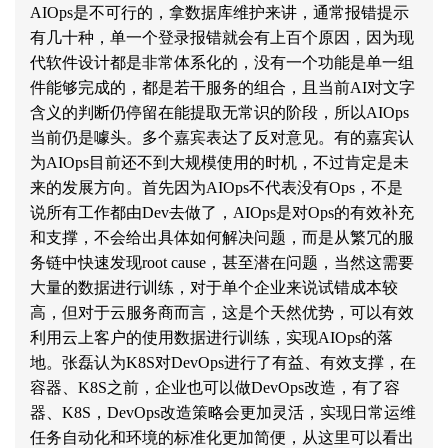
AIOps
是不可行的，拿数据库维护来讲，通常报错提示
有几十种，单一个登录报错就会有上百个原因，因为现
代软件设计都是非常体系化的，没有一个功能是单一组
件能够完成的，都是若干服务的组合，且当前
AI
对文字
含义的判断仍停留在能提取无常识的阶段，所以
AIOps
当前仍是噱头。多个嘉宾表达了反对意见。有的嘉宾认
为
AIOps
目前还不到大规模使用的时机，不过肯定是未
来的发展方向。首先因为
AIOps
不代表没有
Ops
，不是
说所有工作都由
Dev
去做了，
AIOps
是对
Ops
的有效补充
和支撑，不会给出具体如何解决问题，而是从繁冗的服
务链中快速发现
root cause
，甚至潜在问题，当然这需要
大量的数据进行训练，对于单个企业来说试错成本较
高，但对于云服务商而言，这是个天然优势，可以有效
利用云上客户的使用数据进行训练，实现
AIOps
的落
地。张磊认为
K8S
对
DevOps
进行了有益、有效支撑，在
容器、
K8S
之前，企业也可以做
DevOps
改造，有了容
器、
K8S
，
DevOps
改造策略会更加灵活，实现日常运维
任务自动化和环境的标准化更加简便，从这里可以看出