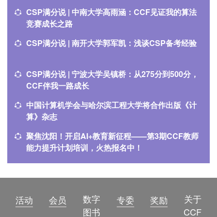
CSP满分说 | 中南大学高雨涵：CCF见证我的算法
竞赛成长之路
CSP满分说 | 南开大学郭军凯：浅谈CSP备考经验
CSP满分说 | 宁波大学吴镇桥：从275分到500分，
CCF伴我一路成长
中国计算机学会与哈尔滨工程大学将合作出版《计
算》杂志
聚焦沈阳！开启AI+教育新征程——第3期CCF教师
能力提升计划培训，火热报名中！
数字
关于
活动
会员
专委
奖励
图书
CCF