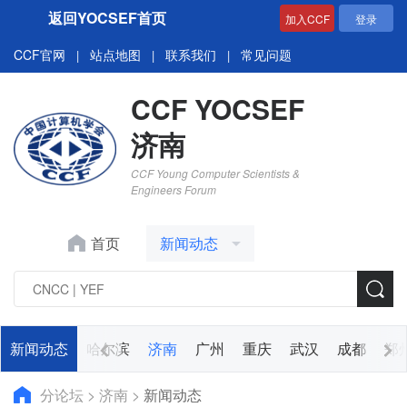
返回YOCSEF首页
加入CCF
登录
CCF官网
站点地图
联系我们
常见问题
|
|
|
CCF YOCSEF
济南
CCF Young Computer Scientists &
Engineers Forum
首页
新闻动态
长沙
新闻动态
沈阳
哈尔滨
济南
广州
重庆
武汉
成都
郑
分论坛
>
济南
>
新闻动态