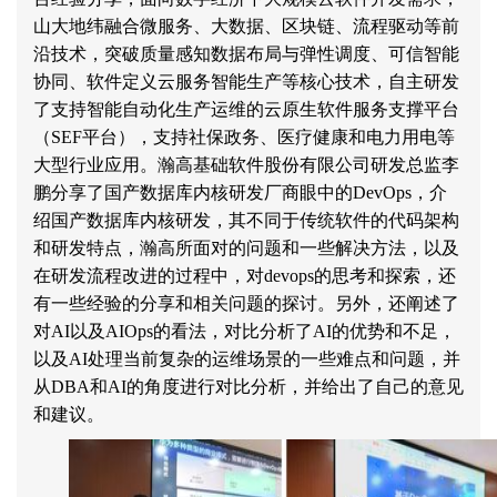
山大地纬融合微服务、大数据、区块链、流程驱动等前
沿技术，突破质量感知数据布局与弹性调度、可信智能
协同、软件定义云服务智能生产等核心技术，自主研发
了支持智能自动化生产运维的云原生软件服务支撑平台
（
SEF
平台），支持社保政务、医疗健康和电力用电等
大型行业应用。瀚高基础软件股份有限公司研发总监李
鹏分享了国产数据库内核研发厂商眼中的
DevOps
，介
绍国产数据库内核研发，其不同于传统软件的代码架构
和研发特点，瀚高所面对的问题和一些解决方法，以及
在研发流程改进的过程中，对
devops
的思考和探索，还
有一些经验的分享和相关问题的探讨。另外，还阐述了
对
AI
以及
AIOps
的看法，对比分析了
AI
的优势和不足，
以及
AI
处理当前复杂的运维场景的一些难点和问题，并
从
DBA
和
AI
的角度进行对比分析，并给出了自己的意见
和建议。