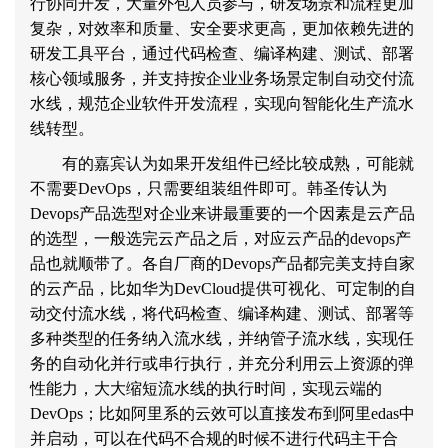
行协同开发，大量外包人员参与，研发场景和流程更加
复杂，对效率和质量、安全要求更高，更加依赖先进的
研发工具平台，通过代码检查、编译构建、测试、部署
核心领域服务，并支持按企业业务场景定制自动交付流
水线，规范企业软件开发流程，实现向智能化生产流水
线转型。
有的嘉宾认为如果开发组件已经比较成熟，可能就
不需要
DevOps
，只需要组装组件即可。韩圣传认为
Devops
产品选型对企业来讲最重要的一个因素是云产品
的选型，一般选完云产品之后，对应云产品的
devops
产
品也就顺带了。各自厂商的
Devops
产品都完美支持自家
的云产品，比如华为
DevCloud
提供可视化、可定制的自
动交付流水线，将代码检查、编译构建、测试、部署等
多种类型的任务纳入流水线，并纳管子流水线，实现任
务的自动化并行或串行执行，并充分利用云上资源的弹
性能力，大大缩短流水线的执行时间，实现云端的
DevOps
；比如阿里系的云效可以直接发布到阿里
edas
中
并启动，可以在代码不合规的时候不进行代码主干合