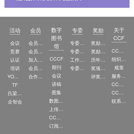
数字
关于
活动
会员
专委
奖励
图书
CCF
会议
会员简介
专委简介
奖励动态
馆
CCF简介
竞赛
会员权益
专委条例
奖励目录
CCCF
组织机构
认证
加入CCF
工作问答
历年获奖名单
期刊
规章
培训
会员交费
专委名单
奖项推荐
会议
服务项目
YOCSEF
合作伙伴
评奖条例
讲稿
CCF大事记
TF
图集
CCF创建60周年
吕梁振兴
数图编审委员会
联系我们
企智会
上传/发布作品
CCF DL Focus
订阅《计算》