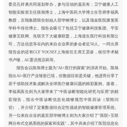
委员孔祥勇共同策划举办，参与活动的嘉宾有：卫宁健康人工
智能实验室主任陈旭博士，上海中医药大学博士生导师李福凤
教授，京颐集团联合创始人邵华钢博士，以及瑞金医院康复医
学科牛传欣博士。报告会吸引了包括卫宁健康科技集团、平安
健康互联网、兆联天下大健康联盟，上海道生医疗科技有限公
司，万达信息等在内的来自企业界的参会者近50人。一同出席
报告会的还有CCF YOCSEF上海候任主席王昊奋，候任学术秘
书卢暾，AC委员熊启莉等。
报告会以陈旭博士题为“AI+医疗的探索”的演讲开始。陈旭
指出AI+医疗产业雏形已现，但数据目前是关键，他进而分享了
若干借助技术集成解决全球医疗健康问题的精彩案例。接着，
李福凤医生则为大家带来了“中医诊断智能化研究与应用”的精
彩报告，指出中医诊断信息化能够规范中医四诊（望闻问
切），并介绍了定量数值结合定性描述的智能健康管理系统。
另一位来自企业的嘉宾邵华钢博士则为大家介绍了“医院+互联
网分布式交易系统的探索和实践”，其中具体介绍了医院信息化