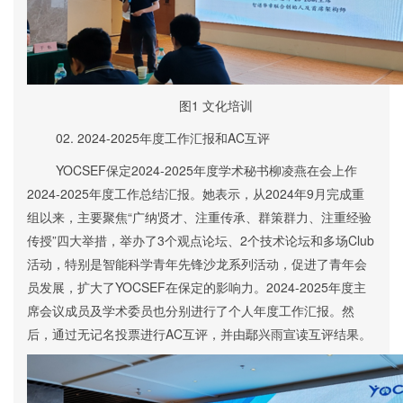
图
1
文化培训
02.
2024-2025年度工作汇报和
AC
互评
YOCSEF保定2024-2025年度学术秘书柳凌燕在会上作
2024-2025年度工作总结汇报。她表示，从2024年9月
完成
重
组以来，主要聚焦“广纳贤才、注重传承、群策群力、注重经验
传授”四大举措，举办
了
3个观点论坛、2个技术论坛和多场Club
活动，特别是智能科学青年先锋沙龙系列活动，促进
了
青年会
员发展，扩大
了
YOCSEF在保定的影响力。2024-2025年度主
席会议成员及学术委员
也分别
进行了个人年度工作汇报
。然
后，
通过无记名投票进行AC互评，并由鄢兴雨宣读互评结果。