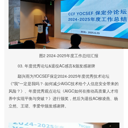
图2 2024-2025年度工作总结汇报
03.
年度优秀论坛&退役AC感言&颁发感谢牌
鄢兴雨
为
YOCSEF保定
2024-2025
年度优秀技术论坛
《"我"一定是我吗？-如何减少AIGC技术给个人信息安全带来的
风险？》、年度优秀观点论坛《AIGC如何在推动高质量人才培
养中实现平衡与突破？》进行颁奖
，然后为
退役AC柳凌燕、杨
立然、王珺、李爱华颁发感谢牌。