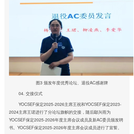
图3
颁发
年度优秀论坛、退役AC
感谢牌
04.
交接仪式
YOCSEF保定2
025-2026
主席王祝和YOCSEF保定2
023-
2024
主席王珺进行了分论坛旗帜的交接，随后鄢兴雨为
YOCSEF保定2025-2026年度主席会议成员
及
新AC委员
颁发聘
书。
YOCSEF
保定
2025-2026年度主席会议成员
进行了
宣誓
。