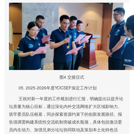
图4 交接仪式
05.
2025-2026年度YOCSEF保定工作计划
王祝对
新一年度的
工作规划进行
汇报
，明确提出以提升论
坛质量为核心
目标
，通过深化内外交流网络扩大区域影响力、
筑牢委员队伍根基，同步探索资源约束下的创新发展路径。报
告强调需构建系统性交流机制突破成长瓶颈，具体包括激活委
员内生动力、加强兄弟分论坛协同联动及策划本土化特色活