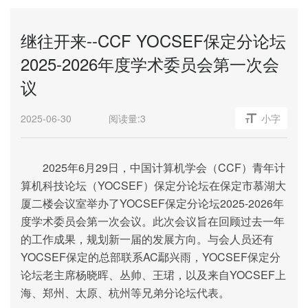
继往开来--CCF YOCSEF保定分论坛
2025-2026年度学术委员会第一次会
议
2025-06-30
阅读量:
3
小字
2025年6月
29
日，中国计算机学会（CCF）青年计
算机科技论坛（YOCSEF）保定分论坛在保定市慕湖大
厦二楼会议室举办了YOCSEF保定分论坛2025-2026年
度学术委员会第一次会议。此次
会议
旨在回顾过去一年
的工作成果，规划新一届的发展方向。与会人员还有
YOCSEF
保定的
总部
联系AC
鄢兴雨，YOCSEF保定分
论坛
老
主席杨晓
晖
、
丛
帅、王珺，以及来自YOCSEF上
海、郑州、太原、杭州等兄弟
分
论坛代表。