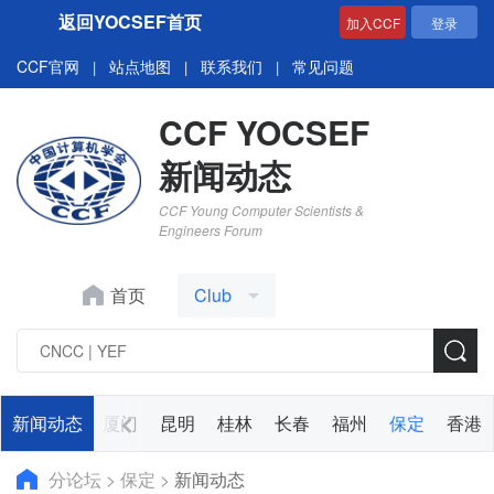
返回YOCSEF首页
加入CCF
登录
CCF官网
站点地图
联系我们
常见问题
|
|
|
CCF YOCSEF
新闻动态
CCF Young Computer Scientists &
Engineers Forum
首页
Club
太原
新闻动态
兰州
厦门
昆明
桂林
长春
福州
保定
香港
分论坛
>
保定
>
新闻动态