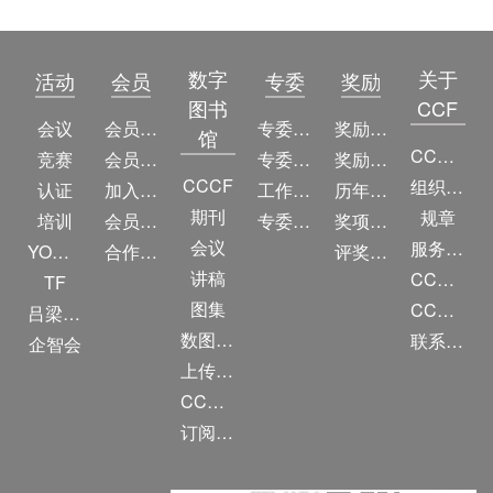
数字
关于
活动
会员
专委
奖励
图书
CCF
会议
会员简介
专委简介
奖励动态
馆
CCF简介
竞赛
会员权益
专委条例
奖励目录
CCCF
组织机构
认证
加入CCF
工作问答
历年获奖名单
期刊
规章
培训
会员交费
专委名单
奖项推荐
会议
服务项目
YOCSEF
合作伙伴
评奖条例
讲稿
CCF大事记
TF
图集
CCF创建60周年
吕梁振兴
数图编审委员会
联系我们
企智会
上传/发布作品
CCF DL Focus
订阅《计算》