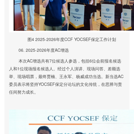
图4
2025-2026年度CCF YOCSEF保定工作计划
06.
2025-2026年度AC增选
本次
AC增选共有7位候选人参选，包括6位会前报名
候选
人
和1位现场报名候选人
。经过
个人
演讲、现场问答、差额选
举、现场唱票，最终贾楠、王永军、杨威
成功当选。新当选AC
委员表示将
坚持YOCSEF保定分论坛的文化传统，在思辨与责
任间努力成长。