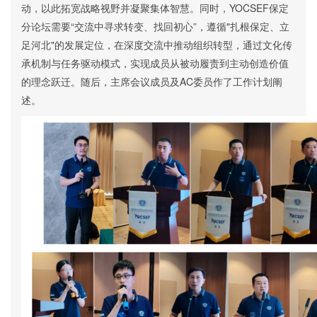
动，以此拓宽战略视野并凝聚集体智慧。同时
，
YOCSEF保定
分论坛需要“交流中寻求转变、找回初心”，遵循"扎根保定、
立
足河北
"的发展定位，在深度交流中推动组织转型，通过文化传
承机制与任务驱动模式，实现成员从被动履责到主动创造价值
的理念跃迁。随后，
主席会议成员及
AC
委员
作了工作计划阐
述。