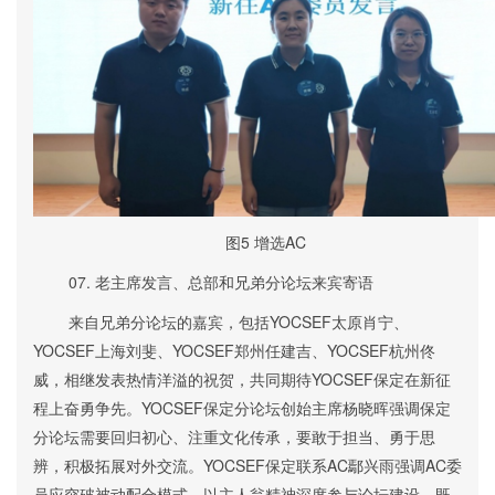
图5 增选
A
C
07.
老主席发言、总部和兄弟分论坛来宾寄语
来自兄弟分论坛的嘉宾，包括
YOCSEF太原
肖宁
、
YOCSEF上海
刘斐
、YOCSEF郑州
任建吉
、YOCSEF杭州
佟
威，
相继发表热情洋溢的祝贺，共同期待YOCSEF保定在新征
程上奋勇争先。YOCSEF保定分论坛创始主席杨晓
晖
强调保定
分论坛需要回归初心、注重文化传承，要敢于担当、勇于思
辨，积极拓展对外交流。YOCSEF
保定联系AC
鄢兴雨强调
AC委
员应突破被动配合模式，以主人翁精神深度参与论坛建设，既