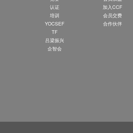
认证
加入CCF
培训
会员交费
YOCSEF
合作伙伴
TF
吕梁振兴
企智会