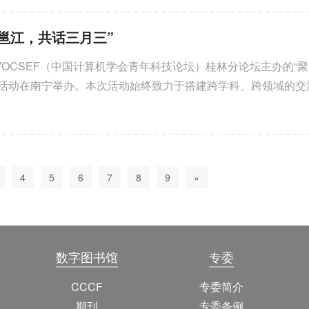
“聚邕江，共话三月三”
F YOCSEF（中国计算机学会青年科技论坛）桂林分论坛主办的“聚
流活动在南宁举办。本次活动始终致力于搭建跨学科、跨领域的交
，既是对 “文化 + ...
4
5
6
7
8
9
»
数字图书馆
专委
CCCF
专委简介
期刊
专委条例