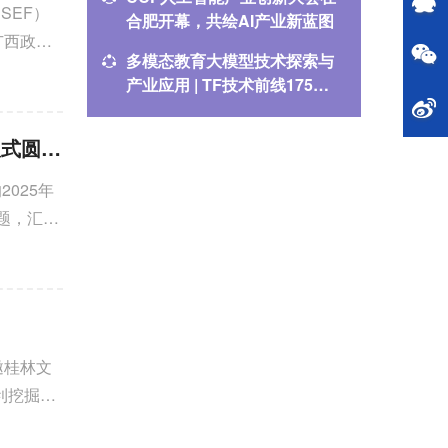
SEF）
合肥开幕，共绘AI产业新蓝图
学丁文
广西政策
长
多模态教育大模型技术探索与
CCSP
产业应用 | TF技术前线175期
朱智睿：
回顾
共绘蓝图 | CCF YOCSEF（桂林）获YEF2025学术秀佳绩，换届仪式圆满举行
2025年
主题，汇聚
邀桂林文
利挖掘与