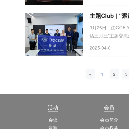
主题Club | 
3月26日，由CC
话三月三”主题交
此次以民族节日为切入点
2025-04-01
«
1
2
3
活动
会员
会议
会员简介
竞赛
会员权益