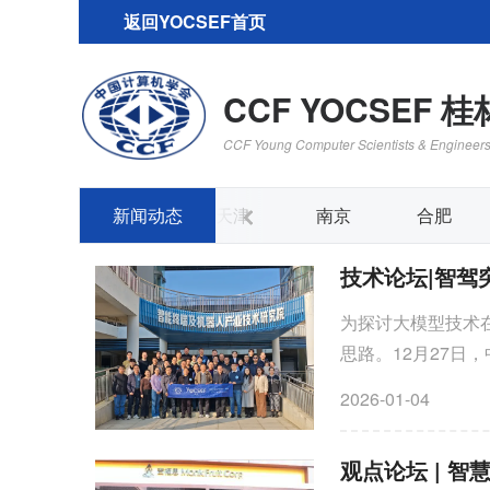
返回YOCSEF首页
CCF YOCSEF 桂
CCF Young Computer Scientists & Engineer
青岛
新闻动态
深圳
天津
南京
合肥
技术论坛|智驾
为探讨大模型技术
思路。12月27日
州举办“智驾突围：
2026-01-04
观点论坛 | 