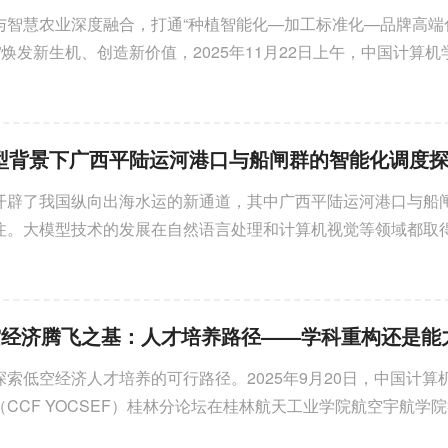
与智慧农业深度融合，打通“种植智能化—加工标准化—品牌高端
”焕发新生机、创造新价值，2025年11月22日上午，中国计算机
F YOCSEF）桂林分论...
2025-12-31
【承担社会责任提升成员能力】
年12月27日，CCF YOCSEF
型背景下广西平陆运河港口与船闸群的智能化调度
开辟了我国纵向出海水运的新通道，其中广西平陆运河港口与船
注。大模型技术的发展在自然语言处理和计算机视觉等领域都取
河港口与船闸群的智能优...
CCF YOCSEF合肥举办
人工智能时代的应用型本
机专业课程体系改革之路
论坛
索低空经济人才培养的可行路径。2025年9月20日，中国计算
CCF YOCSEF）桂林分论坛在桂林航天工业学院航空宇航学院
才培养路径——学科重构还...
2025-12-31