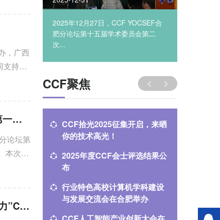
2025
2025年12月27日，CCF YOCSEF合
从入口之争
合肥成...
肥分论坛第十五届学术委员会第二
展须共建
次...
承办，广西
同支持
CCF聚焦
继往开来 共谱新篇 | CCF YOCSEF桂林召开第十一届学术委员会第一次会议暨2025总结展望会议
CCF拾光2025征集开启，来晒
CCCF 
你的技术高光！
——“智
林分论坛第
统”专题
。本次会
2025年度CCF会士评选结果公
多模态
布
产业应用 
报名
行业特色高校计算机学科建设
辽宁省
与发展交流会在合肥举办
CCF理
YOCSEF桂林举办25-26年度论坛选题打磨会暨“山水跃动、气羽聚力”Club活动
字孪生
CCF人工智能产业创新大会在
CCSP