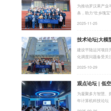
为推动罗汉果产业
条，助力“壮乡瑰宝
计算机科技论坛（CC
2025-11-25
技术论坛|大模
建设平陆运河项目
化调度问题备受关
成功，但其与平陆运
2025-10-29
为凝聚多方智慧、探
年计算机科技论坛（
空经济腾飞之基：人
2025-09-26