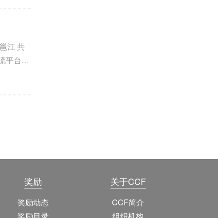
邕江 共
流平台，
奖励
关于CCF
奖励动态
CCF简介
奖励目录
组织机构