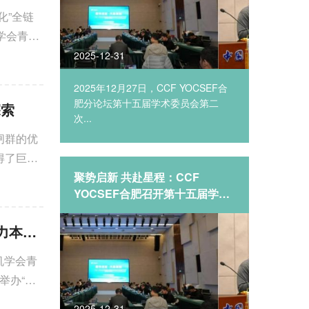
化”全链
学会青年
2025-12-31
2025-12
2025
2025年12月27日，CCF YOCSEF合
从入口之争
合肥成...
肥分论坛第十五届学术委员会第二
展须共建
探索
次...
闸群的优
得了巨大
“生成式
聚势启新 共赴星程：CCF
CCF 
科计算
YOCSEF合肥召开第十五届学术
等‘封
”的观点
委员会第二次会议
来？”
观点论坛 | 低空经济腾飞之基：人才培养路径——学科重构还是能力本位？
机学会青
举办“低
2025-12-31
2025-12