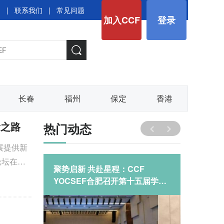
图
|
联系我们
|
常见问题
加入CCF
登录
长春
福州
保定
香港
阶之路
热门动态
展提供新
论坛在柳
“生成式
聚势启新 共赴星程：CCF
CCF 
科计算
YOCSEF合肥召开第十五届学术
等‘封
”的观点
委员会第二次会议
来？”