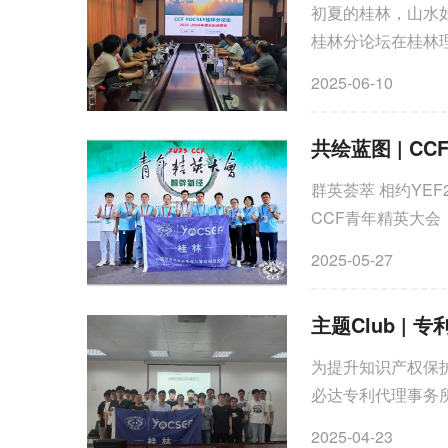
初夏的桂林，山水如
桂林分论坛在桂林理
与地方特色，结合计
2025-06-10
群英荟萃 相约YEF
CCF青年精英大会
国内计算机领域的顶
2025-05-27
主题Club |
为提升知识产权保护
必达专利代理事务
申请技巧"专题Clu
2025-04-23