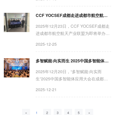
进科大讯飞四川公司开展参访交流，近距
离探访人工智能龙头企业的技术实力与产
CCF YOCSEF成都走进成都市航空航天产业联盟：聚焦低空经济应急场景的“需求牵引”与AI赋能
业赋能实践。 师生一行首...
2025年12月23日，CCF YOCSEF成都走
进成都市航空航天产业联盟为即将举办
的“面向应急管理的低空智能技术演进与实
2025-12-25
用化之路”技术论坛进行预热。CCF
YOCSEF成都现任主席刘昶，副主席杨彦
多智赋能·向实而生 2025中国多智能体应用大会在成都举行
兵、唐诗，AC委员周让、张引，与...
2025年12月20日，“多智赋能·向实而
生”2025中国多智能体应用大会在成都举
行。作为国内聚焦多智能体应用的行业盛
2025-12-21
会，本届大会由中国计算机学会（CCF）
主办，四川省经济合作局、IEEE支持，
CCF人工智能与模式识别专业...
«
1
2
3
4
5
»