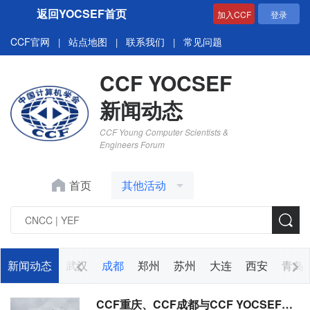
返回YOCSEF首页
加入CCF
登录
CCF官网
站点地图
联系我们
常见问题
|
|
|
CCF YOCSEF
新闻动态
CCF Young Computer Scientists &
Engineers Forum
首页
其他活动
广州
新闻动态
重庆
武汉
成都
郑州
苏州
大连
西安
青岛
CCF重庆、CCF成都与CCF YOCSEF成都首次联合举办考研主题讲座，AI时代备考方法论成焦点