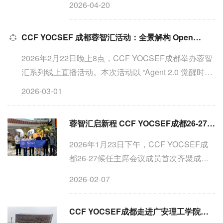
2026-04-20
华区社会组织孵化园顺利举办。CCF
YOCSEF 成都候任主席唐诗作专题分享，
CCF YOCSEF 成都蓉智汇活动：全景解构 OpenClaw解锁AI Agent 2.0新范式
系统讲解人工智能从小模型...
2026年2月22日晚上8点，CCF YOCSEF成都举办蓉智
汇系列线上直播活动。本次活动以 “Agent 2.0 觉醒时
刻：从“对话”到“行动”的范式跃迁与场景革命” 为主题，
2026-03-01
全景解构 AI 领域热点技术 OpenClaw，汇聚行业资深
专家...
蓉智汇启新程 CCF YOCSEF成都26-27年度候任主席会议成员共谋发展
2026年1月23日下午，CCF YOCSEF成
都26-27候任主席会议成员首次齐聚成都
东郊记忆，以“蓉智汇”为平台，圆满完成
2026-02-07
新年度工作规划、分工部署及创新方向研
讨，为青年计算机科技论坛的高质量发展
CCF YOCSEF成都走进广安理工学院（筹），聚焦网络空间安全、低空技术与工程专业筹建
凝聚共识。 ...