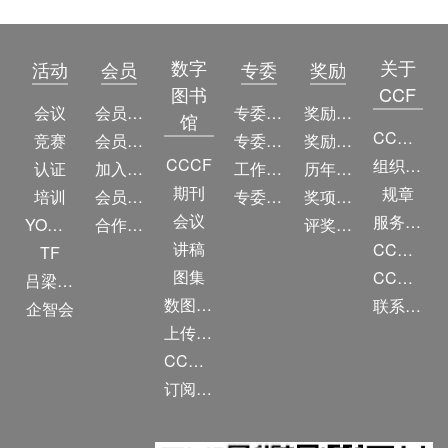
数字
关于
活动
会员
专委
奖励
图书
CCF
会议
会员简介
专委简介
奖励动态
馆
CCF简介
竞赛
会员权益
专委条例
奖励目录
CCCF
组织机构
认证
加入CCF
工作问答
历年获奖名单
期刊
规章
培训
会员交费
专委名单
奖项推荐
会议
服务项目
YOCSEF
合作伙伴
评奖条例
讲稿
CCF大事记
TF
图集
CCF创建60周年
吕梁振兴
数图编审委员会
联系我们
企智会
上传/发布作品
CCF DL Focus
订阅《计算》