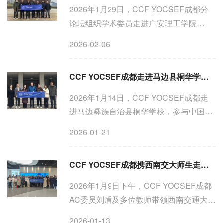
2026年1月29日，CCF YOCSEF成都分
论坛组织学术委员走进广安理工学院
（筹），参观广安理工学院（筹）的计算
2026-02-06
机工程与网络安全学院筹建现场，并围
绕“网络空间安全、低空技术与工程专业建
CCF YOCSEF成都走进马边县桐华学校：科技赋能教育 爱心点燃希望
设”主题展开深入交流...
2026年1月14日，CCF YOCSEF成都走
进马边彝族自治县桐华学校，参与中国科
协科学技术创新部、中国计算机学会
2026-01-21
（CCF）联合向马边彝族自治县桐华学校
捐赠计算机设备活动。CCF秘书长唐卫
CCF YOCSEF成都携西南交大师生走进科大讯飞：探访AI前沿，共话产学研融合
清、CCF YOCSEF成都候任主席唐诗、...
2026年1月9日下午，CCF YOCSEF成都
AC委员刘盾及多位教师带领西南交通大学
经济管理学院部分非全日制同学，共同走
2026-01-13