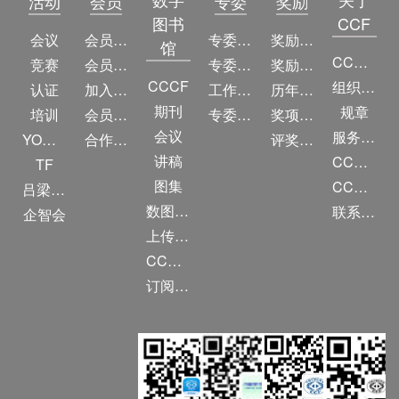
活动
会员
专委
奖励
图书
CCF
会议
会员简介
专委简介
奖励动态
馆
CCF简介
竞赛
会员权益
专委条例
奖励目录
CCCF
组织机构
认证
加入CCF
工作问答
历年获奖名单
期刊
规章
培训
会员交费
专委名单
奖项推荐
会议
服务项目
YOCSEF
合作伙伴
评奖条例
讲稿
CCF大事记
TF
图集
CCF创建60周年
吕梁振兴
数图编审委员会
联系我们
企智会
上传/发布作品
CCF DL Focus
订阅《计算》