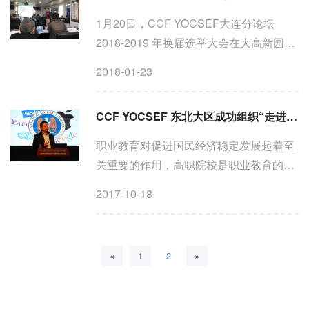
1月20日，CCF YOCSEF大连分论坛
2018-2019 年换届选举大会在大高新园区
中国华录大厦举行。总部联系主席会议成
2018-01-23
员、学术秘书、天津理工大学教授罗训、
总部学术秘书、中科院信息工程研究所林
CCF YOCSEF 东北大区成功组织“走进大连职业技术学院”活动
俊宇博士以及CCF YOCSEF大连...
职业教育对促进国民经济稳定发展起着至
关重要的作用，高职院校是职业教育的践
行者，肩负着培养面向生产、建设、服务
2017-10-18
和管理第一线需要的高技能人才的使命。
为增加计算机职业院校师生对中国计算机
学会和中国计算机学会...
«
1
2
»