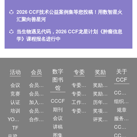
2026 CCF技术公益案例集等您投稿！用数智星火
汇聚向善星河
当生物遇见代码，2026 CCF龙星计划《肿瘤信息
学》课程报名进行中
数字
关于
活动
会员
专委
奖励
图书
CCF
会议
会员简介
专委简介
奖励动态
馆
CCF简介
竞赛
会员权益
专委条例
奖励目录
CCCF
组织机构
认证
加入CCF
工作问答
历年获奖名单
期刊
规章
培训
会员交费
专委名单
奖项推荐
会议
服务项目
YOCSEF
合作伙伴
评奖条例
讲稿
CCF大事记
TF
图集
CCF创建60周年
吕梁振兴