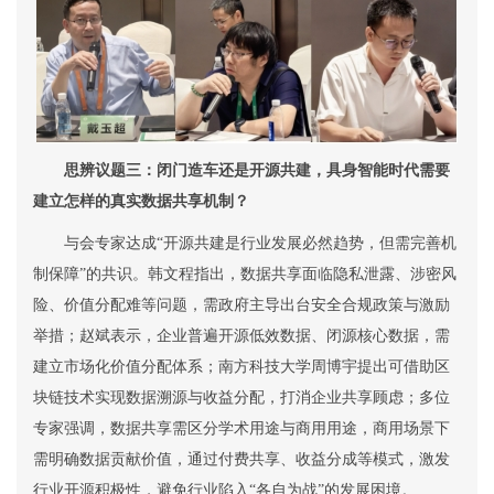
思辨议题三：闭门造车还是开源共建，具身智能时代需要
建立怎样的真实数据共享机制？
与会专家达成
“
开源共建是行业发展必然趋势，但需完善机
制保障
”
的共识。韩文程指出，数据共享面临隐私泄露、涉密风
险、价值分配难等问题，需政府主导出台安全合规政策与激励
举措；赵斌表示，企业普遍开源低效数据、闭源核心数据，需
建立市场化价值分配体系；南方科技大学周博宇提出可借助区
块链技术实现数据溯源与收益分配，打消企业共享顾虑；多位
专家强调，数据共享需区分学术用途与商用用途，商用场景下
需明确数据贡献价值，通过付费共享、收益分成等模式，激发
行业开源积极性，避免行业陷入
“
各自为战
”
的发展困境。