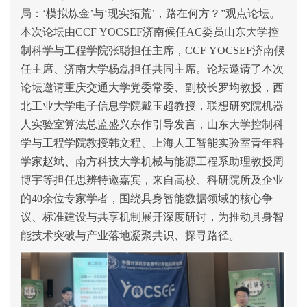
局：
‘
模拟炼金
’
与
‘
现实拓荒
’
，路在何方？
”
观点论坛。
本次论坛
由
CCF
YOCSEF
济南候任
AC
委员
山东大学控
制科学与工程学院
张聪
担任主席，
CCF
YOCSEF
济南
候
任主席、济南
大学杨磊担任共同主席
。论坛邀请了本次
论坛邀请重庆交通大学党委常委、副校长罗均教授，西
北工业大学电子信息学院戴玉超教授，联想研究院机器
人实验室算法总监盛兴东作引导发言，山东大学控制科
学与工程学院教授韩文程、上海人工智能实验室青年科
学家赵斌、南方科技大学机械与能源工程系助理教授周
博宇等担任思辨特邀嘉宾，
来自高校、科研院所及企业
的
40
余
位专家学者，
围绕具身智能数据领域的核心争
议、标准建设与共享机制展开深度研讨，为推动具身智
能技术突破与产业落地凝聚共识、探寻路径。