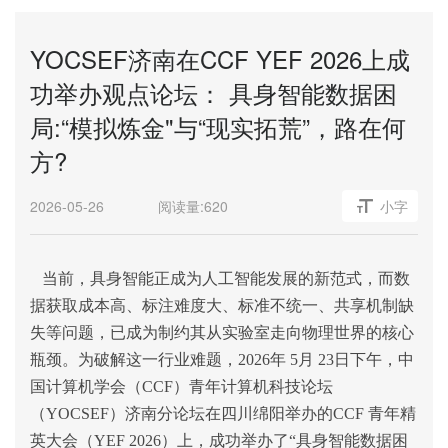
YOCSEF济南在CCF YEF 2026上成
功举办观点论坛： 具身智能数据困
局:“模拟炼金"与“现实拓荒”，路在何
方?
2026-05-26
阅读量:
620
小字
当前，具身智能正成为人工智能发展的新范式，而数
据获取成本高、标注难度大、标准不统一、共享机制缺
失等问题，已成为制约其从实验室走向物理世界的核心
瓶颈。为破解这一行业难题，
2026
年
5
月
23
日下午，中
国计算机学会（
CCF
）青年计算机科技论坛
（
YOCSEF
）济南分论坛在四川绵阳举办的
CCF
青年精
英大会（
YEF 2026
）上，成功举办了
“
具身智能数据困