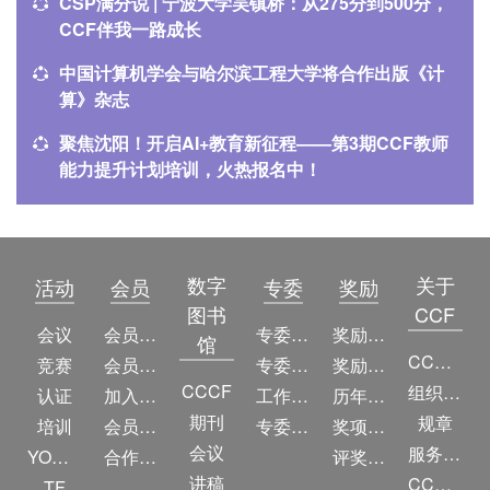
CSP满分说 | 宁波大学吴镇桥：从275分到500分，
CCF伴我一路成长
中国计算机学会与哈尔滨工程大学将合作出版《计
算》杂志
聚焦沈阳！开启AI+教育新征程——第3期CCF教师
能力提升计划培训，火热报名中！
数字
关于
活动
会员
专委
奖励
图书
CCF
会议
会员简介
专委简介
奖励动态
馆
CCF简介
竞赛
会员权益
专委条例
奖励目录
CCCF
组织机构
认证
加入CCF
工作问答
历年获奖名单
期刊
规章
培训
会员交费
专委名单
奖项推荐
会议
服务项目
YOCSEF
合作伙伴
评奖条例
讲稿
CCF大事记
TF