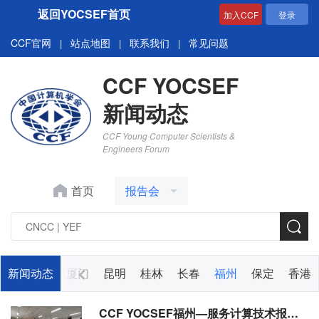
返回YOCSEF首页
加入CCF
登录
CCF官网
站点地图
联系我们
常见问题
|
|
|
CCF YOCSEF
新闻动态
CCF Young Computer Scientists &
Engineers Forum
首页
报告会
太原
新闻动态
兰州
厦门
昆明
桂林
长春
福州
保定
香港
CCF YOCSEF福州—服务计算技术报告会在福州大学圆满召开