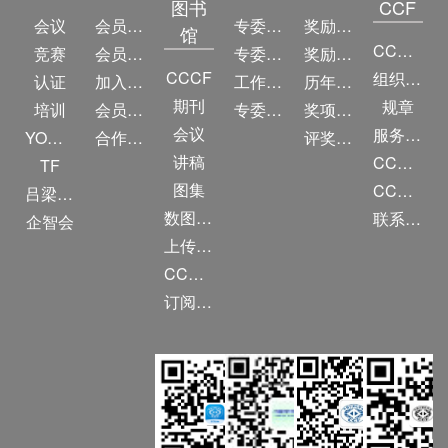
图书
CCF
会议
会员简介
专委简介
奖励动态
馆
CCF简介
竞赛
会员权益
专委条例
奖励目录
CCCF
组织机构
认证
加入CCF
工作问答
历年获奖名单
期刊
规章
培训
会员交费
专委名单
奖项推荐
会议
服务项目
YOCSEF
合作伙伴
评奖条例
讲稿
CCF大事记
TF
图集
CCF创建60周年
吕梁振兴
数图编审委员会
联系我们
企智会
上传/发布作品
CCF DL Focus
订阅《计算》