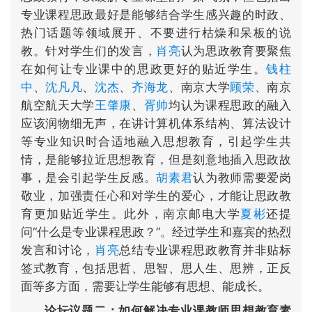
专业课程思政最好是能够结合学生感兴趣的时政、
热门话题等领域展开、不要进行枯燥和呆板的说
教。针对学生们的发言，
肖亮
认为思政教育要聚焦
在如何让专业课中的思政更好的贴近学生。
钱柱
中
、
沈凡凡
、
沈杰
、
齐海龙
、南京大学
顾荣
、南京
航空航天大学
王肇康
、
胥帅
均认为课程思政的融入
应该润物细无声，在讲计算机体系结构、算法设计
等专业知识时合适地融入思想教育，引起学生共
情，是能够拉近思想教育，但是刻意地插入思政故
事，是会引起学生反感。
胡素君
认为教师需要爱岗
敬业，加强责任心和对学生的爱心，才能让思政教
育更加贴近学生。此外，南京邮电大学
夏彬
还提
问“什么是专业课程思政？”。经过学生和嘉宾的热烈
发言和讨论，
肖亮
总结专业课程思政教育并非贴标
签式教育，包括思哲、思智、思人生、思辨，正反
面等多方面，需要让学生能够有思想、能成长。
论坛议题二：如何解决专业课教师思想教育素