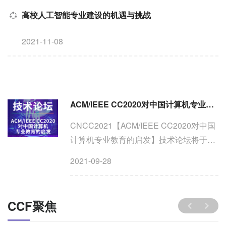
建
“教之以事而喻诸德”
高校人工智能专业建设的机遇与挑战
色
，
2021-11-08
青
，
党
ACM/IEEE CC2020对中国计算机专业教育的启发 | CNCC2021
CNCC2021【ACM/IEEE CC2020对中国
计算机专业教育的启发】技术论坛将于
2021年10月29日15:00-17:00在深圳国际
2021-09-28
会展中心CC205B召开。CC2020采用“胜
任力”（Competency），融合知识
（Knowledge）、技能（Skills）和品行
CCF聚焦
（Dispositions）三个方面的综合能力培
养，加强了对职业素养、团队精神等方面