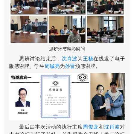
思辨环节精彩瞬间
思辨讨论结束后，
沈肖波
为
王杨
在线发了电子
版感谢牌、学生
周铖亮
为
孙晋
颁感谢牌。
最后由本次活动的执行主席
周俊龙
和
沈肖波
对