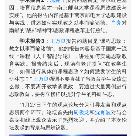
学术报告2
：
沈建华
报告的题目是“传承红色基
因，培育信息英才--南京邮电大学课程思政建设与
实践”。他的报告内容是基于南京邮电大学思政建设
与实践，讲述如何实现教之以事而喻诸德。
肖亮
对
南邮的“战邮精神”和思政课程改革进行总结。
学术报告3
：
王万良
报告的题目是“课程思政：
教之以事而喻诸德”。他的报告内容是基于国家一流
线上课程《人工智能导论》，讲述如何实施思政教
育实践。报告结束后，现场有老师提问“在教学生
时，如何进行具体的课程思政？如何激发学生的科
研斗志？”
王万良
强调不要直截了当教育学生应该怎
么做，不要离开教学谈思政，要通过大量案例进行
思政教育，要树立榜样以提升学生的科研斗志。
11月27日下午的观点论坛分为引导发言和观点
思辨两个环节。论坛首先由
周俊龙
和
沈肖波
对与会
嘉宾和线上观众表示了热烈欢迎，并介绍了本次论
坛发起的背景与思辨议题。