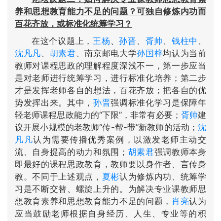
养和思想教育能力不足的问题？可独自修炼内功而
百花齐放，或标准化统筹学习？
在这个议题上，
王杨
、
孙晋
、
胥帅
、
钱柱中
、
沈凡凡
、
胡素君
、南京邮电大学
孙国梓
均认为当前
教师对课程思政的理解程度深浅不一，第一步应当
是对老师进行统筹学习，进行标准化培养；第二步
才是发挥老师各自的想法，百花齐放；把各自的优
势发挥出来。其中，
孙晋
强调标准化学习是保障年
轻老师课程思政能力的“下限”，非常有必要；
胥帅
建
议开展小规模的老教师“
传-帮-带
”新教师的活动；
沈
凡凡
认为需要传播优秀案例，以激发老师主动交
流、自身提高的动力和氛围；
胡素君
强调教师本身
即最好的课程思政教育，教师要以身作者、言传身
教。不同于上述观点，
夏彬
认为修炼内功、统筹学
习是不断交替、螺旋上升的。为解决专业课教师思
想教育素养和思想教育能力不足的问题，
肖亮
认为
应当鼓励老师根据自身经历、人生、专业等的积