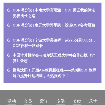
的要求。本论坛将探讨CC2020的发布对
CSP满分说 | 中南大学高雨涵：CCF见证我的算法
中国计算机专业教育的启发。
竞赛成长之路
CSP满分说 | 南开大学郭军凯：浅谈CSP备考经验
CSP满分说 | 宁波大学吴镇桥：从275分到500分，
CCF伴我一路成长
中国计算机学会与哈尔滨工程大学将合作出版《计
算》杂志
聚焦沈阳！开启AI+教育新征程——第3期CCF教师
能力提升计划培训，火热报名中！
数字
关于
活动
会员
专委
奖励