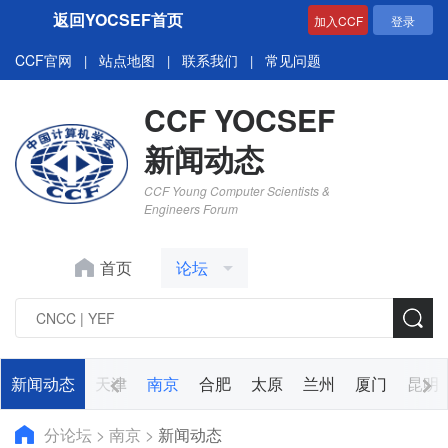
返回YOCSEF首页
加入CCF
登录
CCF官网
站点地图
联系我们
常见问题
|
|
|
CCF YOCSEF
新闻动态
CCF Young Computer Scientists &
Engineers Forum
首页
论坛
青岛
新闻动态
深圳
天津
南京
合肥
太原
兰州
厦门
昆明
分论坛
>
南京
>
新闻动态