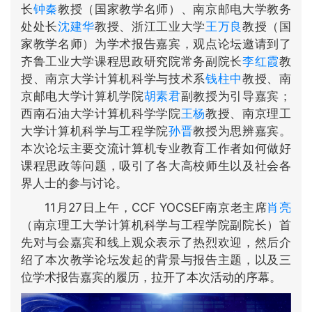
长
钟秦
教授（国家教学名师）、南京邮电大学教务
处处长
沈建华
教授、浙江工业大学
王万良
教授（国
家教学名师）为学术报告嘉宾，观点论坛邀请到了
齐鲁工业大学课程思政研究院常务副院长
李红霞
教
授、南京大学计算机科学与技术系
钱柱中
教授、南
京邮电大学计算机学院
胡素君
副教授为引导嘉宾；
西南石油大学计算机科学学院
王杨
教授、南京理工
大学计算机科学与工程学院
孙晋
教授为思辨嘉宾。
本次论坛主要交流计算机专业教育工作者如何做好
课程思政等问题，吸引了各大高校师生以及社会各
界人士的参与讨论。
11月27日上午，CCF YOCSEF南京老主席
肖亮
（南京理工大学计算机科学与工程学院副院长）首
先对与会嘉宾和线上观众表示了热烈欢迎，然后介
绍了本次教学论坛发起的背景与报告主题，以及三
位学术报告嘉宾的履历，拉开了本次活动的序幕。