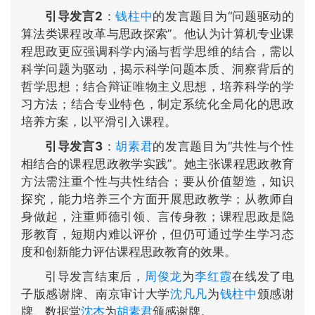
引导发言2
：
钱柱中
的发言题目为“问题驱动的
算法类课程改革与思政探索”。他认为计算机专业课
程思政更应强调科学内涵与哲学思维的结合，需以
科学问题为驱动，揭示科学问题本质、洞察背后的
哲学思想；结合辩证唯物主义思想，培养科学的学
习方法；结合专业特色，制定系统化全局化的思政
培养方案，以平滑引入课程。
引导发言3
：
胡素君
的发言题目为“共性与个性
相结合的课程思政教学实践”。她主张课程思政教育
方法需注重个性与共性结合；要从价值塑造，知识
探究，能力培养三个方面开展思政教学；从教师自
身做起，注重师德引领、言传身教；课程思政是隐
形教育，短期内难以评价，但仍可通过学生学习态
度和创新能力评估课程思政教育的效果。
引导发言结束后，
周俊龙
为
李红霞
在线发了电
子版感谢牌、南京审计大学
沈凡凡
为
钱柱中
颁感谢
牌、数据堂
沈杰
为
胡素君
颁感谢牌。