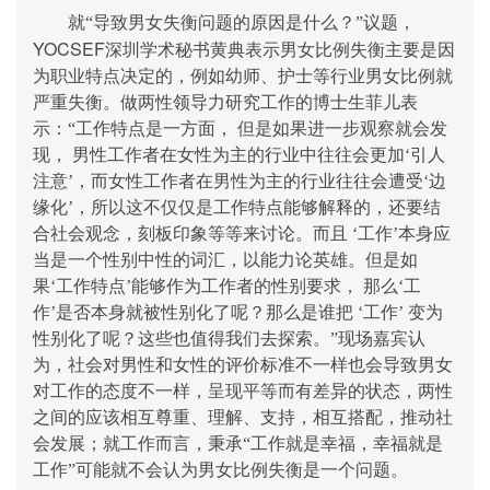
就“导致男女失衡问题的原因是什么？”议题，
YOCSEF
深圳学术秘书黄典表示男女比例失衡主要是因
为职业特点决定的，例如幼师、护士等行业男女比例就
严重失衡。做两性领导力研究工作的博士生菲儿表
示：“工作特点是一方面，
但是如果进一步观察就会发
现，
男性工作者在女性为主的行业中往往会更加‘引人
注意’，而女性工作者在男性为主的行业往往会遭受‘边
缘化’，所以这不仅仅是工作特点能够解释的，还要结
合社会观念，刻板印象等等来讨论。而且
‘工作’本身应
当是一个性别中性的词汇，以能力论英雄。但是如
果‘工作特点’能够作为工作者的性别要求，
那么‘工
作’是否本身就被性别化了呢？那么是谁把
‘工作’
变为
性别化了呢？这些也值得我们去探索。”现场嘉宾认
为，社会对男性和女性的评价标准不一样也会导致男女
对工作的态度不一样，呈现平等而有差异的状态，两性
之间的应该相互尊重、理解、支持，相互搭配，推动社
会发展；就工作而言，秉承“工作就是幸福，幸福就是
工作”可能就不会认为男女比例失衡是一个问题。