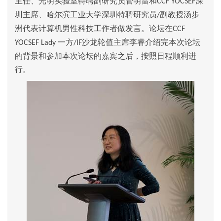
主任、光明实验室特聘副研究员管明雷和
深
CCF YOCSEF
圳主席、哈尔滨工业大学深圳特聘研究员
副教授汤步
/
洲代表计算机男性科技工作者做发言。论坛在
CCF
一方
沙龙轮值主席李睿介绍完本次论坛
YOCSEF Lady
/IF
的背景和参加本次论坛的嘉宾之后，按照日程顺利进
行。