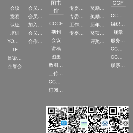
图书
CCF
会议
会员简介
专委简介
奖励动态
馆
CCF简介
竞赛
会员权益
专委条例
奖励目录
CCCF
组织机构
认证
加入CCF
工作问答
历年获奖名单
期刊
规章
培训
会员交费
专委名单
奖项推荐
会议
服务项目
YOCSEF
合作伙伴
评奖条例
讲稿
CCF大事记
TF
图集
CCF创建60周年
吕梁振兴
数图编审委员会
联系我们
企智会
上传/发布作品
CCF DL Focus
订阅《计算》