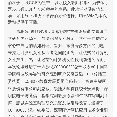
CCF
的在于，以
为纽带，以职校女教师和学生为载体，
CCF
逐步加强
与职校师生的联系。此次活动受疫情影
Wiz
响，采用线上和线下结合的方式进行。腾讯
为本次
活动提供了直播。
深职院“铿锵玫瑰，绽放职校”主题论坛通过邀请产
学研各界职场人士与深职院女性教师、学生一同探讨大
家心中关心的诸如科研、晋升、家庭等多方面的问题，
来拉近计算机女性从业者之间的距离，让优秀的计算机
女性产生共鸣，让迷茫的计算机女性找到前进的方向。
本次论坛邀请了一方沙龙
总部联系
中国科
CCF YOCSEF
AC
学院科技战略咨询研究院副研究员隆云滔，
传播工
CCF
委执委、
职业教育发展委员会秘书长、福建中锐网
CCF
络股份有限公司副总裁、锐捷大学首任校长安淑梅，深
职院电子与通信工程学院副教授徐磊和
深圳副主
YOCSEF
席、鹏城实验室助理研究员张彤做引导发言，邀请了
深圳
委员、深职院计算机应用技术专业副
CCF YOCSEF
AC