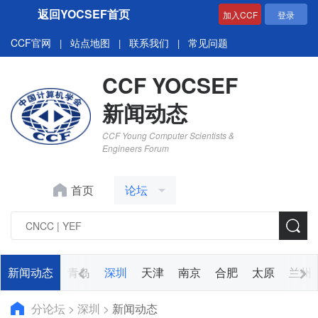
返回YOCSEF首页
加入CCF
登录
CCF官网
站点地图
联系我们
常见问题
|
|
|
CCF YOCSEF
新闻动态
CCF Young Computer Scientists &
Engineers Forum
首页
论坛
大连
新闻动态
西安
青岛
深圳
天津
南京
合肥
太原
兰州
分论坛
>
深圳
>
新闻动态