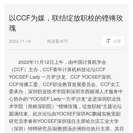
以CCF为媒，联结绽放职校的铿锵玫
瑰
2022-11-16
阅读量:
875
小字
2022
11
12
年
月
日上午，由中国计算机学会
CCF
CCF
CCF
（
）主办，
青年计算机科技论坛
YOCSEF Lady
/IF
CCF YOCSEF
一方
沙龙、
深圳、
CCF
CCF
CCF
传播工委、
职业教育发展委员会、
女工
委承办，深圳职业技术学院和深圳市西丽湖人才服务中
YOCSEF Lady
/IF
心协办的“
一方
沙龙”走进深圳职业技
”
术学院（简称深职院）“铿锵玫瑰，绽放职校
主题论坛
YOCSEF
AC
圆满结束。此次论坛由
深圳
鹏城实验室副
YOCSEF
研究员李睿和
深圳现任主席哈尔滨工业大学
/
（深圳）特聘研究员
副教授汤步洲担任执行主席。其目