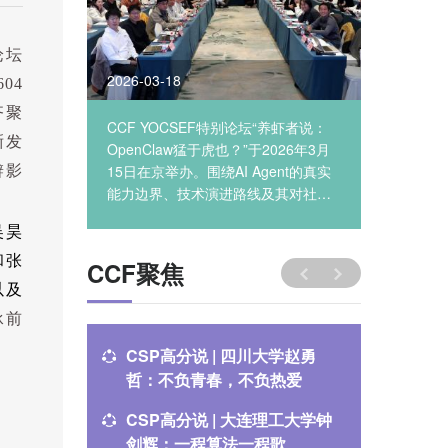
论坛
2026-03-18
2026-03
604
齐聚
特别论
CCF YOCSEF特别论坛“养虾者说：
CCF Y
晰发
OpenClaw猛于虎也？”于2026年3月
OpenC
员】张
15日在京举办。围绕AI Agent的真实
15日在京
辨影
【活动名
能力边界、技术演进路线及其对社会
能力边界
时间地点】
结构可能产生的重塑影响，与会者展
结构可能
吴昊
员】王
开深入思辨，力图在热潮之下寻求理
开深入思
，张畔，
性的“养虾”之道。
性的“养
和张
CCF聚焦
以及
承前
CSP高分说 | 四川大学赵勇
第三届C
哲：不负青春，不负热爱
坛预告
CSP高分说 | 大连理工大学钟
CCCF 
剑辉：一程算法一程歌
——“数