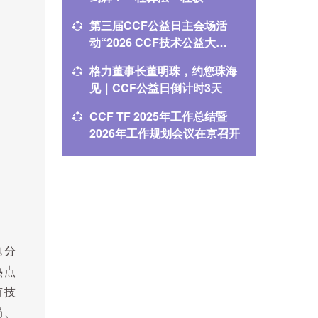
战与关键
第三届CCF公益日主会场活
2026
动“2026 CCF技术公益大
名单公
会”在珠海举办
格力董事长董明珠，约您珠海
“数智润
见｜CCF公益日倒计时3天
CCF公
CCF TF 2025年工作总结暨
守公正
2026年工作规划会议在京召开
2026
京召开
题分
热点
有技
局、