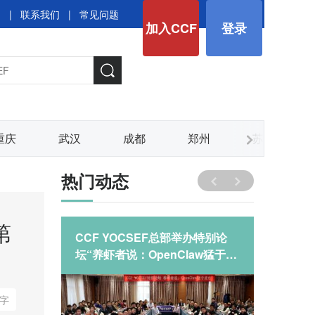
图
|
联系我们
|
常见问题
加入CCF
登录
重庆
武汉
成都
郑州
苏州
热门动态
第
03-04
CCF YOCSEF总部举办特别论
CCF 
坛“养虾者说：OpenClaw猛于虎
坛“养虾
也？”
也？”
字