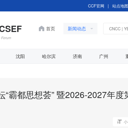
CCF官网
|
站点地
OCSEF
首页
新闻动态
s Forum
沈阳
哈尔滨
济南
广州
坛“霸都思想荟” 暨2026-2027年度
CCF YOCSEF保定2026年
月活动简报
小