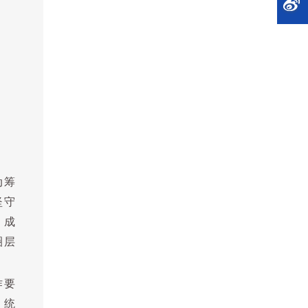
动筹
坚守
、成
圈层
作要
，统