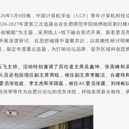
026
年
5
月
9
日晚，中国计算机学会（
CCF
）青年计算机科技
2026-05-14
026
-2027
年度第三次选题会在合肥师范学院锦绣校区躬行楼
科创赋能
”
为主题，采用线上
+
线下融合形式开展。新老委员
论坛 【活动名称】参加总部
开展深度研讨。在思想碰撞中凝聚共识，以前瞻性研讨明
坛：养虾者说 【时间地点】
2026/3/15，北京 【参与人
局，敲定年度重点选题，为打响论坛品牌、提升区域科创思
畔，冯士恩，杨博洋，耿超 
称】2025-2026大比武 【
云飞主持。活动特别邀请了历任老主席吴鑫坤、张高峰和
2026/4/11，保定 【参与人
祝，刘扬，尹红涛，彭锦佳
人员还包括现任副主席周锐，候任副主席李颖洁、台建玮
张少康，张凯喆，贾楠
委员张祖超、李文杰和宋国磊，候任
AC
委员张露、刘传彬
员传帮带作为合肥分论坛的优良传统，持续发挥薪火相传、