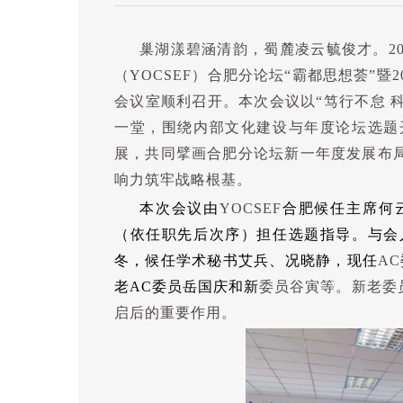
巢湖漾碧涵清韵，蜀麓凌云毓俊才。
2
（
YOCSEF
）合肥分论坛
“
霸都思想荟
”
暨
2
会议室顺利召开。本次会议以
“
笃行不怠 
一堂，围绕内部文化建设与年度论坛选题
展，共同擘画合肥分论坛新一年度发展布
响力筑牢战略根基。
本次会议由
YOCSEF
合肥候任主席何
（依任职先后次序）担任选题指导。与会
冬，候任学术秘书艾兵、况晓静，现任
AC
老
AC
委员岳国庆
和新
委员谷寅等。新老委
启后的重要作用。