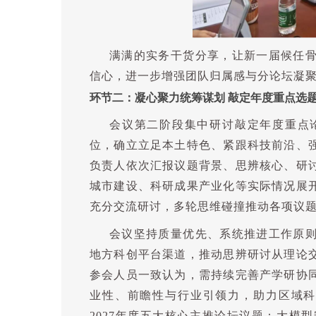
满满的实务干货分享，让新一届候任
信心，进一步增强团队归属感与分论坛凝
环节二
：
凝心聚力统筹谋划
敲定年度重点选
会议第二阶段集中研讨敲定年度重点
位，确立立足本土特色、紧跟科技前沿、
负责人依次汇报议题背景、思辨核心、研
城市建设、科研成果产业化等实际情况展
充分交流研讨，多轮思维碰撞推动各项议
会议坚持质量优先、系统推进工作原
地方科创平台渠道，推动思辨研讨从理论
参会人员一致认为，需持续完善产学研协
业性、前瞻性与行业引领力，助力区域
2027
年度五大核心主推论坛议题：大模型