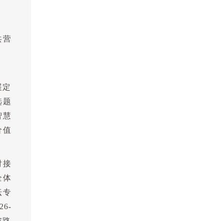
共营
展定
选题
智慧
价值
对接
全体
坛专
26-
破路