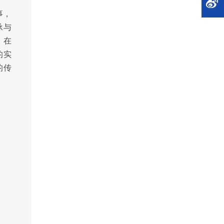
事，
承与
。在
的实
的传