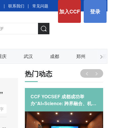
图
|
联系我们
|
常见问题
加入CCF
登录
重庆
武汉
成都
郑州
苏州
热门动态
”
利举办技
CCF YOCSEF 成都成功举
CCF 
端应用：
办“AI+Science: 跨界融合、机遇
产基础
字
的产品
与挑战”技术论坛
在何方