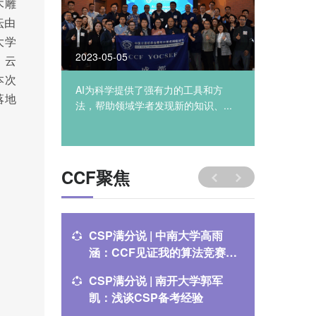
木雕
坛由
大学
2023-05-05
2023-03
、云
本次
SEF合肥顺
AI为科学提供了强有力的工具和方
2023年
落地
...
法，帮助领域学者发现新的知识、...
在四川省
CCF聚焦
CSP满分说 | 中南大学高雨
CSP满
涵：CCF见证我的算法竞赛成
逸：CS
长之路
CSP满分说 | 南开大学郭军
关于举办
凯：浅谈CSP备考经验
通知