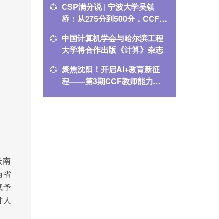
CSP满分说 | 宁波大学吴镇
CSP满
桥：从275分到500分，CCF伴
腾：CC
我一路成长
中国计算机学会与哈尔滨工程
2025
大学将合作出版《计算》杂志
指南
聚焦沈阳！开启AI+教育新征
CCEC
程——第3期CCF教师能力提
教学案
升计划培训，火热报名中！
云南
南省
赋予
讨人