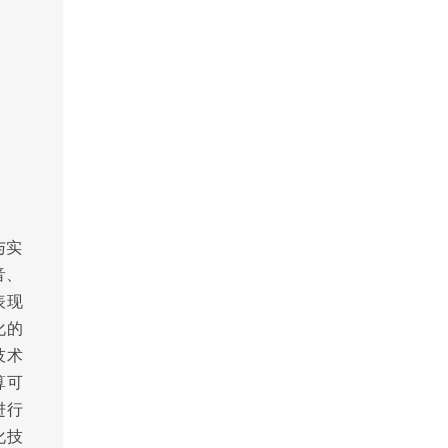
与实
音、
表现
化的
技术
算可
进行
化技