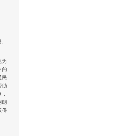
播、
题为
中的
通民
帮助
复，
明朗
权保