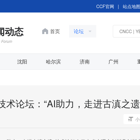
CCF官网
|
站点地
新闻动态
首页
论坛
s Forum
沈阳
哈尔滨
济南
广州
办技术论坛：“AI助力，走进古滇之遗
CCF YOCSEF 合肥顺
术论坛“从基座模型到终
小
洞察大模型落地终端应用
形态与核心技术”