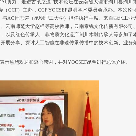
F昆明“AI助力，走进古滇之遗”技术论坛在云南省大理市剑川县剑川
CCF）主办，CCF YOCSEF昆明学术委员会承办。本次论
南大学）与AC付志涛（昆明理工大学）担任执行主席。来自西北工业
2024-08-27
涛、云南师范大学赵样等高校教师，云南泰锐文化传播有限公司
者，以及红色传承人、非物质文化遗产
剑川木雕
传承人等参加了
2024年8月3日，CCF YOC
，开展分享、探讨人工智能在非遗传承传播中的技术创新、业务
利举办技术论坛“从基座模型到终
表示热烈欢迎和衷心感谢，并对YOCSEF昆明进行总体介绍。