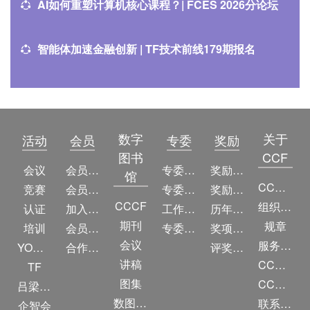
AI如何重塑计算机核心课程？| FCES 2026分论坛
智能体加速金融创新 | TF技术前线179期报名
数字
关于
活动
会员
专委
奖励
图书
CCF
会议
会员简介
专委简介
奖励动态
馆
CCF简介
竞赛
会员权益
专委条例
奖励目录
CCCF
组织机构
认证
加入CCF
工作问答
历年获奖名单
期刊
规章
培训
会员交费
专委名单
奖项推荐
会议
服务项目
YOCSEF
合作伙伴
评奖条例
讲稿
CCF大事记
TF
图集
CCF创建60周年
吕梁振兴
数图编审委员会
联系我们
企智会