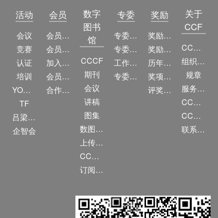
数字
关于
活动
会员
专委
奖励
图书
CCF
会议
会员简介
专委简介
奖励动态
馆
CCF简介
竞赛
会员权益
专委条例
奖励目录
CCCF
组织机构
认证
加入CCF
工作问答
历年获奖名单
期刊
规章
培训
会员交费
专委名单
奖项推荐
会议
服务项目
YOCSEF
合作伙伴
评奖条例
讲稿
CCF大事记
TF
图集
CCF创建60周年
吕梁振兴
数图编审委员会
联系我们
企智会
上传/发布作品
CCF DL Focus
订阅《计算》