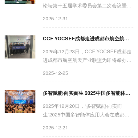
论坛第十五届学术委员会第二次会议暨换
届选举会议在中国科学技术大学高新校区
2025-12-31
顺利召开。CCF YOCSEF合肥分论坛联
系AC汪卫国、CCF副秘书长吴国斌、
CCF YOCSEF成都走进成都市航空航天产业联盟：聚焦低空经济应急场景的“需求牵引”与AI赋能
YOCSEF总部AC东昱晓，YOCSEF合肥
分...
2025年12月23日，CCF YOCSEF成都走
进成都市航空航天产业联盟为即将举办
的“面向应急管理的低空智能技术演进与实
2025-12-25
用化之路”技术论坛进行预热。CCF
YOCSEF成都现任主席刘昶，副主席杨彦
多智赋能·向实而生 2025中国多智能体应用大会在成都举行
兵、唐诗，AC委员周让、张引，与...
2025年12月20日，“多智赋能·向实而
生”2025中国多智能体应用大会在成都举
行。作为国内聚焦多智能体应用的行业盛
2025-12-21
会，本届大会由中国计算机学会（CCF）