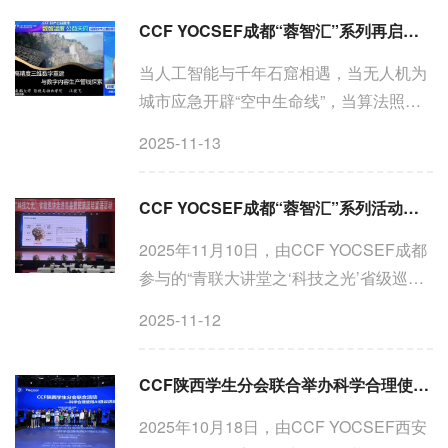
主办，四川省经济合作局、IEEE支持，
CCF YOCSEF成都“蓉智汇”系列再启新章——联合CCF公益工委举办“数智温度 公益天府”线上直播
CCF人工智能与模式识别专业...
当人工智能与千年石窟相遇，当无人机为
城市应急开辟“空中生命线”，当算法照亮
山区孩子的课堂——技术不再仅是冰冷的
2025-11-13
代码，更成为浸润城市温度的公益力量。
11月10日晚，由中国计算机学会青年计算
CCF YOCSEF成都“蓉智汇”系列活动走进宜宾高县：科技赋能民族团结，青春共筑创新梦想
机科技论坛成都分论...
2025年11月10日，由CCF YOCSEF成都
参与的“青联大讲堂之‘科技之光’省级巡
讲”暨民族团结宣讲活动在宜宾市高县中学
2025-11-12
举办。此次活动以“民族团结凝聚奋进力
量，‘科技之光’照亮青春梦想”为主题，作
CCF陕西学生分会联合举办科学合理使用AI倡议活动
为2025年青联大讲...
2025年10月18日，由CCF YOCSEF西安