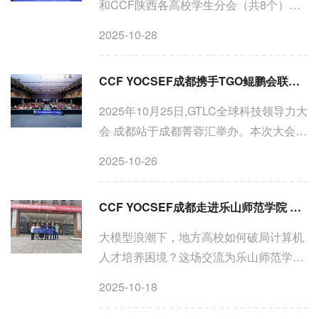
和CCF陕西各高校学生分会（共8个）联
合组织并发起的“驾驭AI，而非依赖AI——
2025-10-28
科学合理使用AI倡议活动”在中国西部AI创
新港举办。本次活动由CCF西北工业大学
CCF YOCSEF成都携手TGO鲲鹏会联合举办“蓉智汇”活动——AI智能体思辨论坛，共话技术“火”与落地“冰”
学生分会主席习嘉琪主持...
2025年10月25日,GTLC全球科技领导力大
会·成都站于成都菁蓉汇举办。本次大会
以“AI新‘蜀’光”为主题，汇聚了超过300位
2025-10-26
来自全国各地的TGO鲲鹏会学员和科技领
导者。除了多场高质量的主题演讲，大会
CCF YOCSEF成都走进乐山师范学院 共商专业建设与工程认证新路径
还创新性地融合了11...
大模型浪潮下，地方高校如何破局计算机
人才培养困境？这场交流为乐山师范学院
电子信息与人工智能学院带来了前沿思路
2025-10-18
与实践经验。2025年10月16日，CCF
YOCSEF成都现任主席刘昶应邀到访乐山