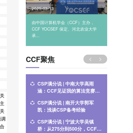
2025-03-13
2025-03
由中国计算机学会（CCF）主办，
由中国计
CCF YOCSEF 保定、河北农业大学
CCF Y
承...
承...
CCF聚焦
CSP满分说 | 中南大学高雨
CSP满
涵：CCF见证我的算法竞赛成
逸：CS
关
长之路
CSP满分说 | 南开大学郭军
关于举办
主
凯：浅谈CSP备考经验
通知
关
强调
CSP满分说 | 宁波大学吴镇
CSP满
合
桥：从275分到500分，CCF伴
腾：CC