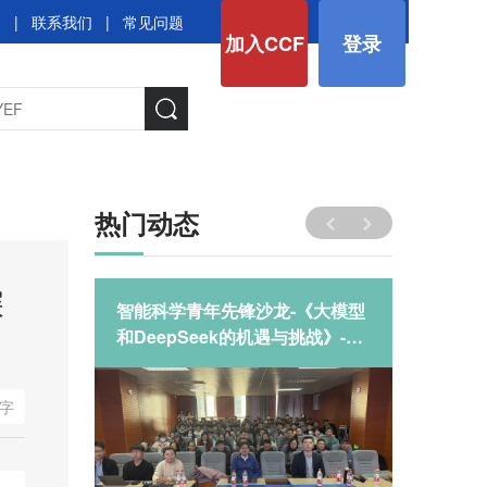
图
|
联系我们
|
常见问题
加入CCF
登录
热门动态
深
智能科学青年先锋沙龙-《大模型
智能科
和DeepSeek的机遇与挑战》-河
和Dee
北农业大学
北金融
字