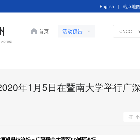
English
|
站点地
州
首页
活动预告
s Forum
于2020年1月5日在暨南大学举行广
小
计算机科技论坛－
广深联合大湾区
IT创新论坛