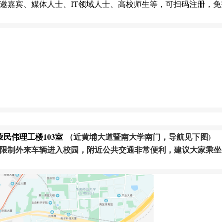
、受邀嘉宾、媒体人士、IT领域人士、
高校师生等，可
扫码注册
，
免
蒙民伟理工楼1
03
室
（近黄埔大道暨南大学南门
，
导航见下图)
限制外来车辆进入校园，附近公共交通非常便利，建议大家乘坐