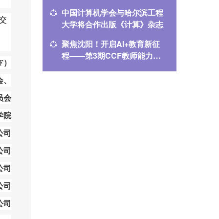
我一路成长
中国计算机学会与哈尔滨工程
2025
交
大学将合作出版《计算》杂志
指南
聚焦沈阳！开启AI+教育新征
CCEC
程——第3期CCF教师能力提
教学案
F）
升计划培训，火热报名中！
会、
员会
学院
公司
公司
公司
公司
公司