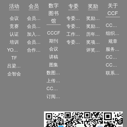
数字
关于
活动
会员
专委
奖励
图书
CCF
会议
会员简介
专委简介
奖励动态
馆
CCF简介
竞赛
会员权益
专委条例
奖励目录
CCCF
组织机构
认证
加入CCF
工作问答
历年获奖名单
期刊
规章
培训
会员交费
专委名单
奖项推荐
会议
服务项目
YOCSEF
合作伙伴
评奖条例
讲稿
CCF大事记
TF
图集
CCF创建60周年
吕梁振兴
数图编审委员会
联系我们
企智会
上传/发布作品
CCF DL Focus
订阅《计算》