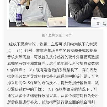
7
图
思辨议题二环节
经线下思辨讨论，议题二主要可以归纳为以下几种观
1
点：（
）针对目前非理想场景中的数据缺失或数据噪
音较大等问题，可以首先从传感器的硬件角度提高数据
感知的有效性和准确性，尽可能地降低所收集原始数据
2
中的噪声；（
）现有端边云的系统架构下，存在因数
据交互频繁所导致的数据丢包或通信中断等问题，可考
QoS
虑采用高
保证的通信技术，提升数据传输质量，减
3
少通信过程中的干扰；（
）在模型确定的情况下，可
通过从多个终端进行数据采集，从多个模态对行为分析
所需数据进行补充，辅助模型进行更全面的综合研判；