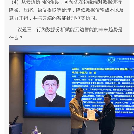
4
（
）从云边协同的角度，可预先在边缘端对数据进行
降噪、压缩、语义提取等处理，降低数据传输成本以及
算力开销，并与云端的智能处理框架协同。
议题三：行为数据分析赋能云边智能的未来趋势是
什么？