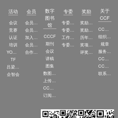
数字
关于
活动
会员
专委
奖励
图书
CCF
会议
会员简介
专委简介
奖励动态
馆
CCF简介
竞赛
会员权益
专委条例
奖励目录
CCCF
组织机构
认证
加入CCF
工作问答
历年获奖名单
期刊
规章
培训
会员交费
专委名单
奖项推荐
会议
服务项目
YOCSEF
合作伙伴
评奖条例
讲稿
CCF大事记
TF
图集
CCF创建60周年
吕梁振兴
数图编审委员会
联系我们
企智会
上传/发布作品
CCF DL Focus
订阅《计算》