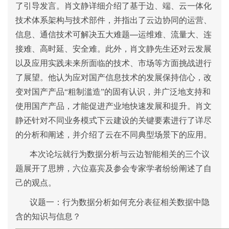
了引导发言。肖文静详细介绍了基于边、端、云一体化
技术体系架构与技术部件，并指出了云边协同的运营、
—
信息、通信技术可解决五大难题
运维难、流量大、连
接难、高时延、安全难。
此外，肖文静先生还对云发展
以及应用实践未来所面临的技术、市场等方面挑战进行
了展望。
他认为应对国产信息技术的发展保持信心，改
变对国产产品“粗制滥造”的固有认识，并广泛地支持和
使用国产产品，才能促进产业地快速发展和提升。肖文
静还针对不同业务模式下云建设的关键要素进行了详尽
的分析和阐述，并介绍了云在不同典型场景下的应用。
本次论坛就行为数据分析与云边智能相关的三个议
题展开了思辨，六位嘉宾及参会专家学者纷纷阐述了自
己的观点。
议题一：行为数据分析如何充分表征相关数据中隐
含的知识与信息？