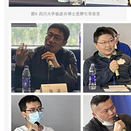
6
图
四川大学杨彦兵博士思辨引导发言