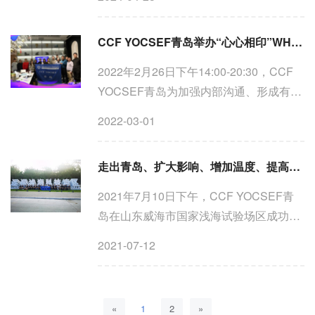
秘书张莹（华北电力大学），CCF
YOCSEF总部罗训（天津理工大学），
CCF YOCSEF青岛举办“心心相印”WHYME专题分享会
YOCSEF青岛发起人，第一届副主席梁永
全（山东...
2022年2月26日下午14:00-20:30，CCF
YOCSEF青岛为加强内部沟通、形成有战
斗力的集体，在青岛市崂山区设计师酒店
2022-03-01
——安雅悦艺术酒店圆满举办首届“心心相
印”WHYME专题分享会。参加本次首届
走出青岛、扩大影响、增加温度、提高深度——CCF YOCSEF青岛成功举办2021-2022年度换届会议
WHYME专题分享会的...
2021年7月10日下午，CCF YOCSEF青
岛在山东威海市国家浅海试验场区成功举
办了换届仪式。青岛联系AC、总部副主席
2021-07-12
陶耀东，2020-2021年度YOCSEF青岛主
席赵中英，2021-2022年度主席李昕，副
主席黄振、包永堂、孙丽珺，...
«
1
2
»