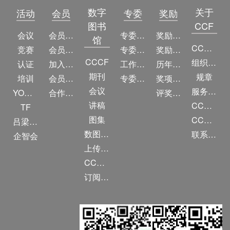
数字
关于
活动
会员
专委
奖励
图书
CCF
会议
会员简介
专委简介
奖励动态
馆
CCF简介
竞赛
会员权益
专委条例
奖励目录
CCCF
组织机构
认证
加入CCF
工作问答
历年获奖名单
期刊
规章
培训
会员交费
专委名单
奖项推荐
会议
服务项目
YOCSEF
合作伙伴
评奖条例
讲稿
CCF大事记
TF
图集
CCF创建60周年
吕梁振兴
数图编审委员会
联系我们
企智会
上传/发布作品
CCF DL Focus
订阅《计算》