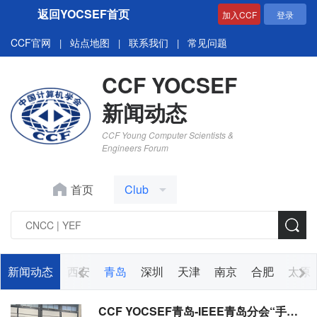
返回YOCSEF首页
加入CCF
登录
CCF官网
站点地图
联系我们
常见问题
|
|
|
CCF YOCSEF
新闻动态
CCF Young Computer Scientists &
Engineers Forum
首页
Club
苏州
新闻动态
大连
西安
青岛
深圳
天津
南京
合肥
太原
CCF YOCSEF青岛-IEEE青岛分会“手牵手”Club活动举办