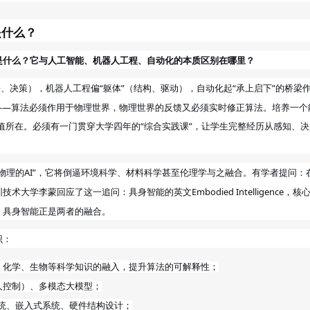
是什么？
是什么？它与人工智能、机器人工程、自动化的本质区别在哪里？
、决策），机器人工程偏“躯体”（结构、驱动），自动化起“承上启下”的桥梁
——算法必须作用于物理世界，物理世界的反馈又必须实时修正算法。培养一个
价值所在。必须有一门贯穿大学四年的“综合实践课”，让学生完整经历从感知、决
物理的AI”，它将倒逼环境科学、材料科学甚至伦理学与之融合。
有学者提问：
圳技术大学李
回应了这一追问：具身智能的英文
Embodied Intelligence，核
蒙
，具身智能正是两者的融合。
识：
、化学、生物等科学知识的融入，提升算法的可解释性
；
人控制）、多模态大模型
；
系统、嵌入式系统、硬件结构设计
；