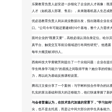
乐聚教育负责人赵安进一步细化了企业的人才画像：既
人才（如机器人部署、售后），未来随着机器人生态成
优必选
则从就业数据出发，指出随着企业在全
教育负责人
口。“公司今年可能还要建8到10个基地，整个人力需求大概
面对企业的“既要又要”，高校必须认清自身定位。
哈尔
真平台、触觉交互等前沿领域进行布局性研究”。
透露
他
每年
贡献
3到5人。
大概
西南科技大学黄晓芳则提出了一个尖锐问题：企业在提出
学生终身学习能力”的底线之间取得平衡？她分享的经验
力，再以此为基础反推课程设置。
腾讯汪文俊分享了一个案例：与宇树科技合作举办的比
扎实的算法基础和强大的迁移能力，他们快速掌握了新的
与会者普遍认为，在技术迭代加速的背景下，“学习如何
尖，也不是去托底，而是让中间
的
具备能力。
大部分
学生