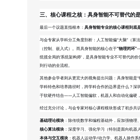
三、核心课程之核：具身智能不可替代的
最后一个议题直指根本：
具身智能专业的核心课程到底
从学科分工角度剖析：人工智能偏“大脑”（算法
与会专家
（控制、嵌入式）。而具身智能的核心在于
“物理闭环”
统揽全局的‘系统架构师’，是具身智能专业不可替代的
到行动的全流程。
则从更宏大的视角提出问题：具身智能是“
其他参会学者
学科特色和培养路径时，跨学科合作的边界是什么？深
于软硬件结合——人工智能偏软，机器人和自动化偏硬
经过充分讨论，与会专家对核心课程模块形成了初步共
基础理论模块
：除传统数学和编程基础外，应加强物理
核心算法模块
：深度学习、强化学习（特别是面向机器
本体与交互模块
：机器人运动学
/动力学、机器人操作