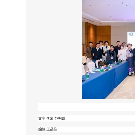
文字|李蒙 范明凯
编辑|王晶晶