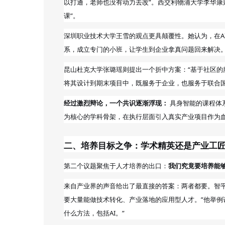
以打通，老师也没有动力去改”。西交利物浦大学李华康
课”。
深圳职业技术大学王雪的观点更具颠覆性。她认为，在
系，成立专门的小班，让学生到企业拿真问题回来解决。
昆山杜克大学张璐瑶则提出一个折中方案：“基于社区的
将其设计到期末项目中，既服务于企业，也服务于联合
经过激烈辩论，一个共识逐渐浮现：
具身智能的课程体系
为核心的学科骨架，在执行层面引入真实产业项目作为
二、培养目标之争：学术精英还是产业工
第二个议题聚焦于人才培养的出口：
我们究竟要培养能
来自产业界的声音给出了最直接的答案：两者都要。智平
要大量能做技术转化、产业落地的应用型人才。”他举例说
什么方法，包括AI。”