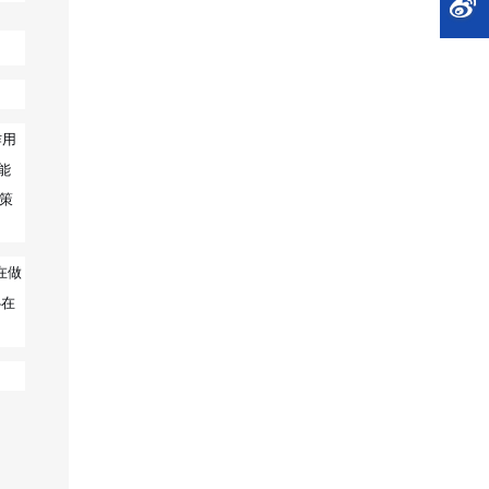
作用
能
策
在做
心在