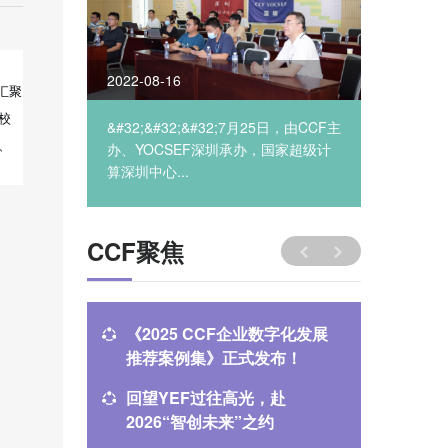
2022-08-16
2022-12
汇聚
校
机学会
&#32;&#32;&#32;7月25日，由CCF主
&#32;&#
、
坛
办、YOCSEF深圳承办，国家超级计
年12月1
算深圳中心...
计算机学会
CCF聚焦
《2025 CCF企业数字化发展
【征稿通
推荐案例集》正式发布！
机辅助
（CCF 
回望YEF过往高光，赴
中国计算机
轮征稿
2026“智创未来”之约
禁止部