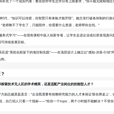
则补充了一个现实约束：教育部对学生总学分有上限要求，“你不能无限制地往
AI时代，“知识可以传授，但智慧只有体验才能开悟”。她主张打破条块制的行政
“老师教不了学生了，只能陪伴，你需要什么资源，老师帮你去找。”
服务式学习”——在现有课程中嵌入创新专项，让学生走进企业或社群发现真问
国可持续发展目标。
应是“系统化框架下的项目制实践”——在顶层设计上确立以“感知-决策-行动”
血肉。
匠？
够探索技术无人区的学术精英，还是适配产业岗位的技能型人才？
方副总裁莫磊直言：“企业既需要有前瞻研究能力的人才来保证‘留在牌桌上’，
，自己招人只看一个指标——“给你一个topic，两个小时能不能解决？不管你