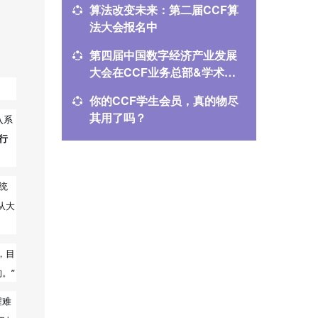
算法改变未来：第二届CCF算
不只是Op
法大会报名中
ADL1
第四届中国数字经济产业发展
CCDE
大会在CCF业务总部&学术交
布！聚
流中心举办
你的CCF学生会员，真的物尽
CCDE
其用了吗？
焦“AI
入系
产业落
行
统
从大
，目
。”
程难