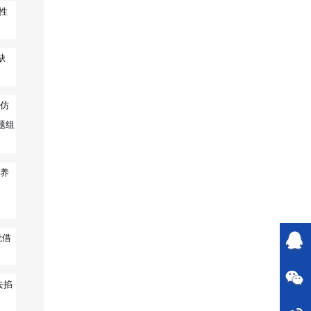
性
缺
在仿
题组
培养
凭借
去掐