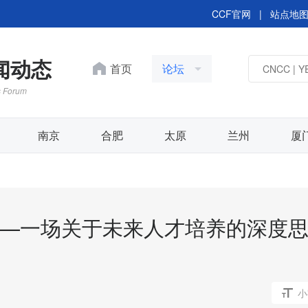
CCF官网
|
站点地
新闻动态
首页
论坛
s Forum
南京
合肥
太原
兰州
厦
——一场关于未来人才培养的深度
YOCSEF深圳举办 “新
图谱技术推动金融业务数
型”技术论坛
小