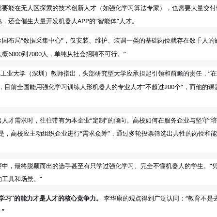
需要能在无人区探索的技术创新人才（如强化学习算法专家），也需要大量交付
熟，还会催生大量开发机器人
APP的“智能体”人才。
国布局“数据采集中心”，仅安装、维护、装调一类的基础岗位就存在数千人的
6000到7000人，单纯从社会招聘不可行。”
（深圳）
指出，头部研究型大学应承担起引领和前瞻的责任，“
滨工业大学
教师
，目前全国能用强化学习训练人形机器人的专业人才“不超过200个”，而
的课
他
人才需求时，往往带有为本企业“定制”的倾向。高校如何在服务企业与坚守“
是，高校应主动组织企业进行“需求众筹”，通过多轮投票筛选出共性的岗位和能
赛中，最终脱颖而出的选手甚至有只学过强化学习、完全不懂机器人的学生。“
工具和场景。”
学习”的能力才是人才的核心竞争力。
李华康的观点得到广泛认同：“教育不是
”