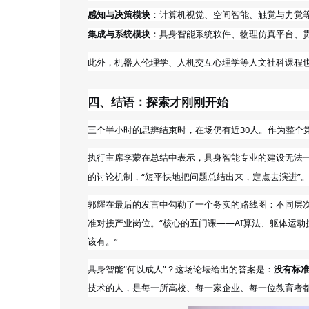
感知与决策模块
：计算机视觉、空间智能、触觉与力觉
集成与系统模块
：具身智能系统软件、物理仿真平台、
此外，机器人伦理学、人机交互心理学等人文社科课程
四、结语：探索才刚刚开始
三个半小时的思辨结束时，在场仍有近
30人。作为整个
执行主席李
在总结中表示，具身智能专业的建设无法
蒙
的讨论机制，“短平快地把问题总结出来，定点去演进”
郭耀在最后的发言中勾勒了一个务实的路线图：不同层
准对接产业岗位。“核心的五门课——AI算法、躯体运
该有。”
具身智能“何以成人”？这场论坛给出的答案是：
没有标
技术的人，是每一所高校、每一家企业、每一位教育者