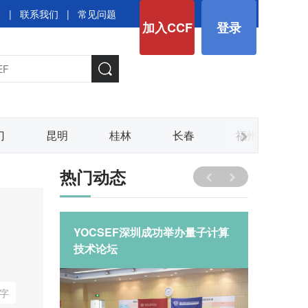
图
|
联系我们
|
常见问题
加入CCF
登录
门
昆明
桂林
长春
福州
热门动态
思
一代知识
YOCSEF深圳成功举办量子计算
“忆往
字化转
技术论坛
海”YO
哪？|CN
字