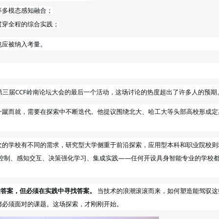
等多模态感知融合
；
贯穿全程的综合实践
；
也应被纳入考量。
第三届CCF岭南论坛大会的最后一个活动，这场讨论的热度超出了许多人的预期
一蹴而就，需要在探索中不断迭代。他提议围绕北大、哈工大等头部高校形成定
。
次的学校有不同的需求，研究型大学侧重于前沿探索，应用型本科和职业院校则
动控制、感知交互、决策强化学习、集成实践——任何开设具身智能专业的学校
准答案，但必须在实践中寻找答案。
当技术的浪潮滚滚而来，如何塑造能驾驭这
都必须面对的课题。这场探索，才刚刚开始。