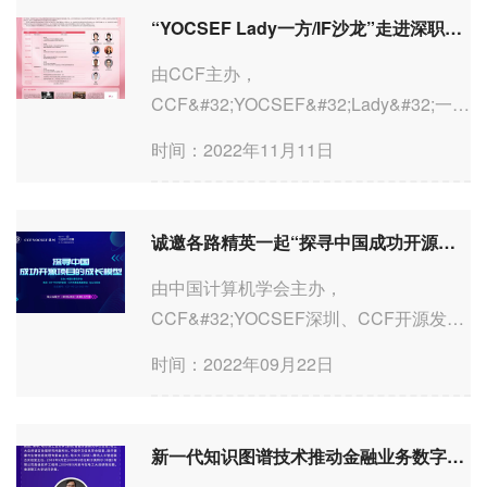
应用型本科和职业型本科的区分度越来越
“YOCSEF Lady一方/IF沙龙”走进深职院 铿锵玫瑰 绽放职校 即将举办
模糊。在学术型和工程型研究生“...
由CCF主办，
CCF&#32;YOCSEF&#32;Lady&#32;一
方/IF沙龙、CCF&#32;YOCSEF深圳、
时间：2022年11月11日
CCF传播工委和CCF职业教育发展委员会
携手承办的论坛“走进深职院—铿锵玫瑰
&#32;绽放职校”将于11月12日上午
诚邀各路精英一起“探寻中国成功开源项目的成长模型”
9:00&#32;~&#32;12:00在深职院西丽湖校
区图书馆一楼报告厅...
由中国计算机学会主办，
CCF&#32;YOCSEF深圳、CCF开源发展
委员会和OpenI社区携手承办的观点论
时间：2022年09月22日
坛“探寻中国成功开源项目的成长模
型”（论坛编号：CCF-YO-22-SHZ-
1FV），将于9月24日下午14：
新一代知识图谱技术推动金融业务数字化转型
00&#32;~&#32;17：10在鹏城实验室B栋