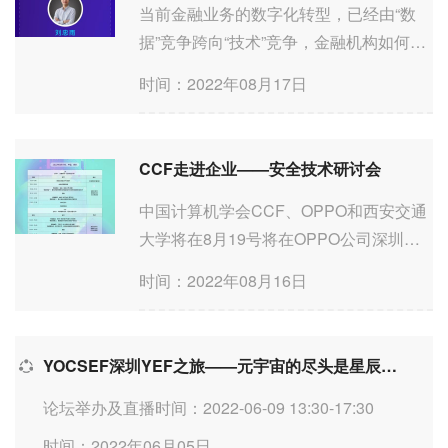
1212...
当前金融业务的数字化转型，已经由“数
据”竞争跨向“技术”竞争，金融机构如何通
过新一代知识图谱技术，构建核心技术壁
时间：2022年08月17日
垒，从而助力金融机构提升运营效率、节
约合规成本，让金融行业真正实现智能化
的飞跃？论坛信息...
CCF走进企业——安全技术研讨会
中国计算机学会CCF、OPPO和西安交通
大学将在8月19号将在OPPO公司深圳前
海办公区，联合举办“CCF走进企业”的“泛
时间：2022年08月16日
在信任、连接未来”的安全技术论坛。 会
议议程：上午会议主持人：沈超教授（西
安交通大学） 1、...
YOCSEF深圳YEF之旅——元宇宙的尽头是星辰大海还是虚无陷阱？
论坛举办及直播时间：2022-06-09 13:30-17:30
时间：2022年06月05日