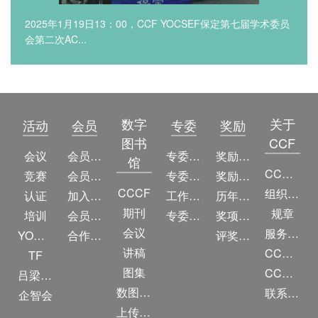
2025年1月19日13：00，CCF YOCSEF保定第七届学术委员
会第二次AC...
数字
关于
活动
会员
专委
奖励
图书
CCF
会议
会员简介
专委简介
奖励动态
馆
CCF简介
竞赛
会员权益
专委条例
奖励目录
CCCF
组织机构
认证
加入CCF
工作问答
历年获奖名单
期刊
规章
培训
会员交费
专委名单
奖项推荐
会议
服务项目
YOCSEF
合作伙伴
评奖条例
讲稿
CCF大事记
TF
图集
CCF创建60周年
吕梁振兴
数图编审委员会
联系我们
企智会
上传/发布作品