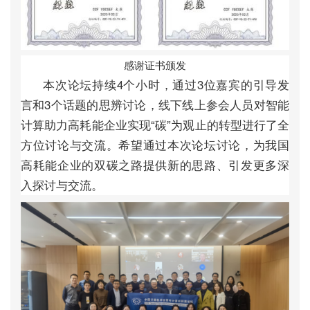
感
谢
证
书
颁
发
本
次
论
坛
持
续
4
个
小
时
，
通
过
3
位
嘉
宾
的
引
导
发
言
和
3
个
话
题
的
思
辨
讨
论
，
线
下
线
上
参
会
人
员
对
智
能
计
算
助
力
高
耗
能
企
业
实
现
“
碳
”
为
观
止
的
转
型
进
行
了
全
方
位
讨
论
与
交
流
。
希
望
通
过
本
次
论
坛
讨
论
，
为
我
国
高
耗
能
企
业
的
双
碳
之
路
提
供
新
的
思
路
、
引
发
更
多
深
入
探
讨
与
交
流
。