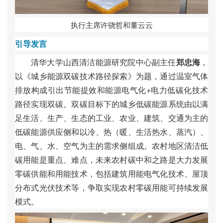
执
行
主
席
许
骁
哲
和
董
云
云
引
导
发
言
清
华
大
学
山
西
清
洁
能
源
研
究
院
中
心
副
主
任
郑
忠
海
，
以
《
城
乡
能
源
双
碳
技
术
路
径
探
索
》
为
题
，
通
过
温
室
气
体
排
放
构
成
引
出
节
能
提
效
和
能
源
电
气
化
+
电
力
低
碳
化
技
术
路
径
实
现
双
碳
。
双
碳
目
标
下
的
城
乡
低
碳
能
源
系
统
由
以
满
足
生
活
、
生
产
、
生
态
的
工
业
、
农
业
、
建
筑
、
交
通
为
主
的
低
碳
能
源
供
应
侧
和
以
冷
、
热
（
暖
、
生
活
热
水
、
蒸
汽
）
、
电
、
气
、
水
、
空
气
为
主
的
需
求
侧
组
成
。
农
村
地
区
清
洁
低
碳
用
能
是
重
点
、
难
点
，
未
来
农
村
碳
中
和
之
路
是
大
力
发
展
零
碳
供
能
和
用
能
技
术
，
包
括
建
筑
用
能
电
气
化
技
术
、
屋
顶
分
布
式
光
伏
技
术
等
，
争
取
实
现
农
村
零
碳
用
能
可
持
续
发
展
模
式
。