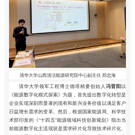
清
华
大
学
山
西
清
洁
能
源
研
究
院
中
心
副
主
任
郑
忠
海
清
华
大
学
领
军
工
程
博
士
德
塔
精
要
创
始
人
冯
晋
阳
以
《
能
源
数
字
化
模
式
探
索
》
为
题
，
首
先
提
出
数
字
化
转
型
是
企
业
实
现
深
刻
而
显
著
的
现
有
和
新
兴
业
务
价
值
以
满
足
客
户
日
益
增
长
需
求
的
变
革
。
然
后
，
根
据
国
家
能
源
局
、
科
学
技
术
部
印
发
的
《
“
十
四
五
”
能
源
领
域
科
技
创
新
规
划
》
指
出
当
前
能
源
数
字
化
主
流
现
状
是
需
求
碎
片
化
导
致
技
术
碎
片
化
、