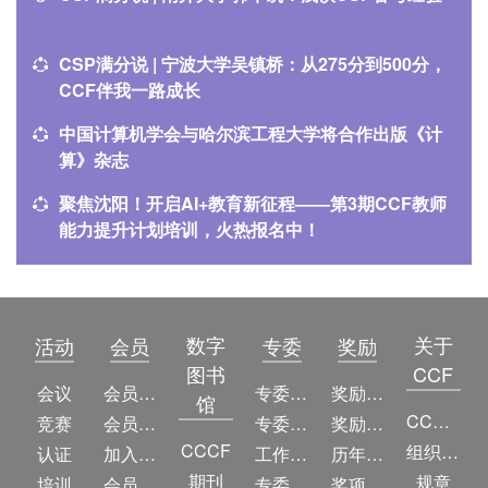
CSP满分说 | 宁波大学吴镇桥：从275分到500分，
CCF伴我一路成长
中国计算机学会与哈尔滨工程大学将合作出版《计
算》杂志
聚焦沈阳！开启AI+教育新征程——第3期CCF教师
能力提升计划培训，火热报名中！
数字
关于
活动
会员
专委
奖励
图书
CCF
会议
会员简介
专委简介
奖励动态
馆
CCF简介
竞赛
会员权益
专委条例
奖励目录
CCCF
组织机构
认证
加入CCF
工作问答
历年获奖名单
期刊
规章
培训
会员交费
专委名单
奖项推荐