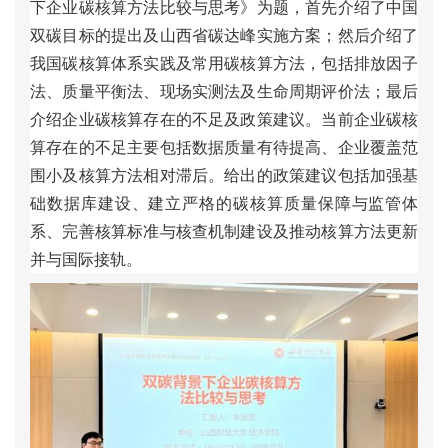
下
企
业
碳
核
算
方
法
比
较
与
思
考
》
为
题
，
首
先
介
绍
了
中
国
双
碳
目
标
的
提
出
及
山
西
省
碳
达
峰
实
施
方
案
；
然
后
介
绍
了
我
国
碳
核
算
体
系
实
践
及
常
用
碳
核
算
方
法
，
包
括
排
放
因
子
法
、
质
量
平
衡
法
、
现
场
实
测
法
及
生
命
周
期
评
价
法
；
最
后
介
绍
企
业
碳
核
算
存
在
的
不
足
及
政
策
建
议
。
当
前
企
业
碳
核
算
存
在
的
不
足
主
要
包
括
数
据
质
量
有
待
提
高
、
企
业
覆
盖
范
围
小
及
核
算
方
法
相
对
滞
后
。
给
出
的
政
策
建
议
包
括
加
强
基
础
数
据
库
建
设
、
建
立
严
格
的
碳
核
算
质
量
保
障
与
监
管
体
系
、
完
善
核
算
标
准
与
核
查
机
制
建
设
及
推
动
核
算
方
法
更
新
并
与
国
际
接
轨
。