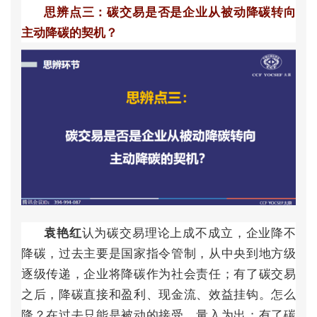
思
辨
点
三
：
碳
交
易
是
否
是
企
业
从
被
动
降
碳
转
向
主
动
降
碳
的
契
机
？
认
为
碳
交
易
理
论
上
成
不
成
立
，
企
业
降
不
袁
艳
红
降
碳
，
过
去
主
要
是
国
家
指
令
管
制
，
从
中
央
到
地
方
级
逐
级
传
递
，
企
业
将
降
碳
作
为
社
会
责
任
；
有
了
碳
交
易
之
后
，
降
碳
直
接
和
盈
利
、
现
金
流
、
效
益
挂
钩
。
怎
么
降
？
在
过
去
只
能
是
被
动
的
接
受
，
量
入
为
出
；
有
了
碳