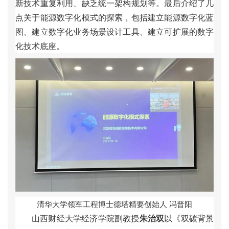
新
技
术
重
复
利
用
、
缺
乏
统
一
架
构
规
划
等
。
最
后
介
绍
了
几
点
关
于
能
源
数
字
化
模
式
的
探
索
，
包
括
建
立
能
源
数
字
化
蓝
图
、
建
立
数
字
化
业
务
场
景
设
计
工
具
、
建
立
可
扩
展
的
数
字
化
技
术
底
座
。
清
华
大
学
领
军
工
程
博
士
德
塔
精
要
创
始
人
冯
晋
阳
山
西
财
经
大
学
经
济
学
院
副
教
授
朱
治
双
以
《
双
碳
背
景