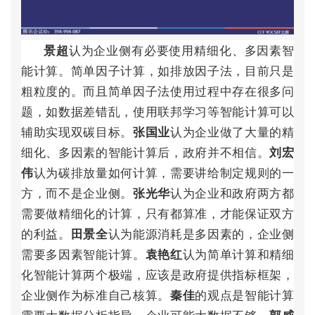
认
为
企
业
侧
有
必
要
使
用
精
细
化
、
多
因
素
智
景
超
能
计
算
。
简
单
因
子
计
算
，
如
排
放
因
子
法
，
目
前
只
是
粗
粒
度
的
。
而
且
简
单
因
子
法
使
用
过
程
中
存
在
很
多
问
题
，
如
数
据
差
错
乱
，
使
用
联
邦
学
习
等
智
能
计
算
可
以
辅
助
实
现
双
碳
目
标
。
认
为
企
业
做
了
大
量
的
精
张
国
业
细
化
、
多
因
素
的
智
能
计
算
后
，
政
府
并
不
相
信
。
刘
宏
认
为
碳
排
放
量
如
何
计
算
，
需
要
讲
给
制
定
规
则
的
一
伟
方
，
而
不
是
企
业
侧
。
认
为
企
业
和
政
府
两
方
都
张
光
华
需
要
做
精
细
化
的
计
算
，
只
有
都
算
准
，
才
能
保
证
双
方
的
利
益
。
认
为
能
源
消
耗
是
多
因
素
的
，
企
业
侧
田
景
全
需
要
多
因
素
智
能
计
算
。
认
为
简
单
计
算
和
精
细
袁
艳
红
化
智
能
计
算
两
个
极
端
，
应
该
是
政
府
提
供
指
标
框
架
，
企
业
侧
作
为
标
准
自
己
核
算
。
的
观
点
是
智
能
计
算
秦
佳
需
要
大
数
据
分
析
指
导
，
企
业
可
能
大
数
据
不
够
。