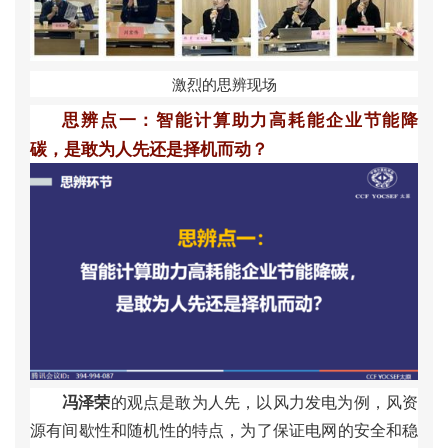
激
烈
的
思
辨
现
场
思
辨
点
一
：
智
能
计
算
助
力
高
耗
能
企
业
节
能
降
碳
，
是
敢
为
人
先
还
是
择
机
而
动
？
冯
泽
荣
的
观
点
是
敢
为
人
先
，
以
风
力
发
电
为
例
，
风
资
源
有
间
歇
性
和
随
机
性
的
特
点
，
为
了
保
证
电
网
的
安
全
和
稳