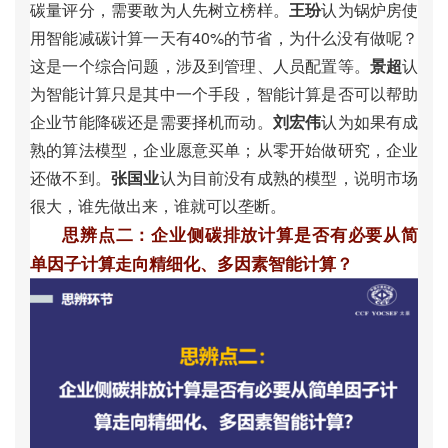
碳
量
评
分
，
需
要
敢
为
人
先
树
立
榜
样
。
王
玢
认
为
锅
炉
房
使
用
智
能
减
碳
计
算
一
天
有
4
0
%
的
节
省
，
为
什
么
没
有
做
呢
？
这
是
一
个
综
合
问
题
，
涉
及
到
管
理
、
人
员
配
置
等
。
景
超
认
为
智
能
计
算
只
是
其
中
一
个
手
段
，
智
能
计
算
是
否
可
以
帮
助
企
业
节
能
降
碳
还
是
需
要
择
机
而
动
。
刘
宏
伟
认
为
如
果
有
成
熟
的
算
法
模
型
，
企
业
愿
意
买
单
；
从
零
开
始
做
研
究
，
企
业
还
做
不
到
。
张
国
业
认
为
目
前
没
有
成
熟
的
模
型
，
说
明
市
场
很
大
，
谁
先
做
出
来
，
谁
就
可
以
垄
断
。
思
辨
点
二
：
企
业
侧
碳
排
放
计
算
是
否
有
必
要
从
简
单
因
子
计
算
走
向
精
细
化
、
多
因
素
智
能
计
算
？