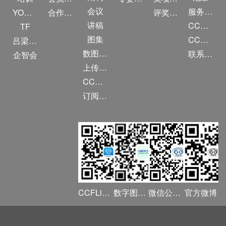
会议
服务项目
YOCSEF
合作伙伴
评奖条例
讲稿
CCF大事记
TF
图集
CCF创建60周年
吕梁振兴
数图编审委员会
联系我们
企智会
上传/发布作品
CCF DL Focus
订阅《计算》
CCFLink APP
数字图书馆
微信公众号
官方微博