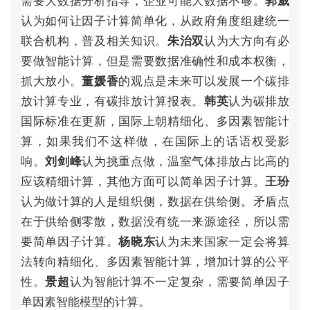
郭
威
认
为
如
何
让
因
子
计
算
简
单
化
，
从
政
府
角
度
组
建
统
一
联
合
机
构
，
普
及
相
关
知
识
。
认
为
大
方
向
有
必
朱
治
双
要
做
智
能
计
算
，
但
是
需
要
数
据
准
确
性
和
成
本
权
衡
，
抓
大
放
小
。
的
观
点
是
未
来
可
以
发
展
一
个
碳
排
董
媛
香
放
计
算
专
业
，
有
碳
排
放
计
算
报
表
。
认
为
碳
排
放
韩
英
国
际
标
准
在
更
新
，
国
际
上
朝
精
细
化
、
多
因
素
智
能
计
算
，
如
果
我
们
不
这
样
做
，
在
国
际
上
的
话
语
权
受
影
响
。
认
为
挑
重
点
做
，
温
室
气
体
排
放
占
比
高
的
刘
剑
峰
应
该
精
细
计
算
，
其
他
方
面
可
以
简
单
因
子
计
算
。
王
玢
认
为
做
计
算
的
人
是
组
织
侧
，
数
据
在
供
给
侧
。
矛
盾
点
在
于
供
给
侧
零
散
，
数
据
没
有
统
一
来
源
途
径
，
所
以
需
要
简
单
因
子
计
算
。
认
为
未
来
国
家
一
定
会
将
算
杨
晓
东
法
转
向
精
细
化
、
多
因
素
智
能
计
算
，
增
加
计
算
的
公
平
性
。
认
为
智
能
计
算
不
一
定
复
杂
，
需
要
简
单
因
子
景
超
单
因
素
智
能
模
型
的
计
算
。