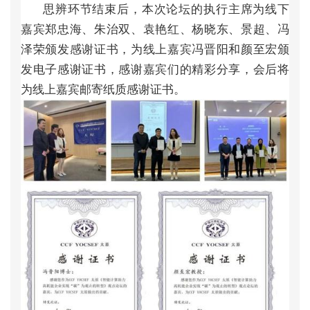
思
辨
环
节
结
束
后
，
本
次
论
坛
的
执
行
主
席
为
线
下
嘉
宾
郑
忠
海
、
朱
治
双
、
袁
艳
红
、
杨
晓
东
、
景
超
、
冯
泽
荣
颁
发
感
谢
证
书
，
为
线
上
嘉
宾
冯
晋
阳
和
颜
至
宏
颁
发
电
子
感
谢
证
书
，
感
谢
嘉
宾
们
的
精
彩
分
享
，
会
后
将
为
线
上
嘉
宾
邮
寄
纸
质
感
谢
证
书
。