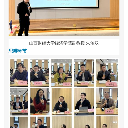
山
西
财
经
大
学
经
济
学
院
副
教
授
朱
治
双
思
辨
环
节