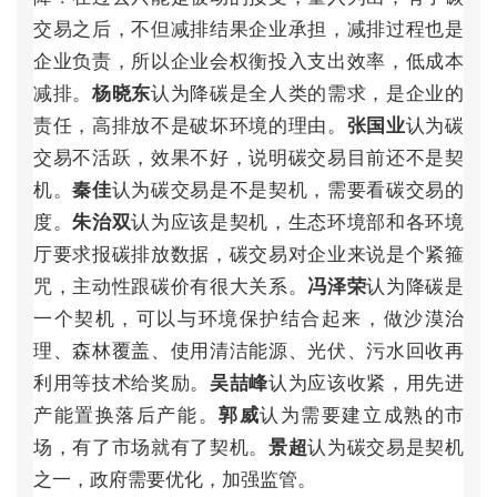
交
易
之
后
，
不
但
减
排
结
果
企
业
承
担
，
减
排
过
程
也
是
企
业
负
责
，
所
以
企
业
会
权
衡
投
入
支
出
效
率
，
低
成
本
减
排
。
认
为
降
碳
是
全
人
类
的
需
求
，
是
企
业
的
杨
晓
东
责
任
，
高
排
放
不
是
破
坏
环
境
的
理
由
。
认
为
碳
张
国
业
交
易
不
活
跃
，
效
果
不
好
，
说
明
碳
交
易
目
前
还
不
是
契
机
。
认
为
碳
交
易
是
不
是
契
机
，
需
要
看
碳
交
易
的
秦
佳
度
。
认
为
应
该
是
契
机
，
生
态
环
境
部
和
各
环
境
朱
治
双
厅
要
求
报
碳
排
放
数
据
，
碳
交
易
对
企
业
来
说
是
个
紧
箍
咒
，
主
动
性
跟
碳
价
有
很
大
关
系
。
认
为
降
碳
是
冯
泽
荣
一
个
契
机
，
可
以
与
环
境
保
护
结
合
起
来
，
做
沙
漠
治
理
、
森
林
覆
盖
、
使
用
清
洁
能
源
、
光
伏
、
污
水
回
收
再
利
用
等
技
术
给
奖
励
。
认
为
应
该
收
紧
，
用
先
进
吴
喆
峰
产
能
置
换
落
后
产
能
。
认
为
需
要
建
立
成
熟
的
市
郭
威
场
，
有
了
市
场
就
有
了
契
机
。
认
为
碳
交
易
是
契
机
景
超
之
一
，
政
府
需
要
优
化
，
加
强
监
管
。