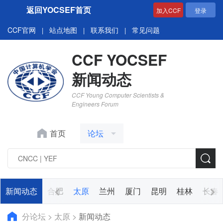
返回YOCSEF首页
加入CCF
登录
CCF官网
站点地图
联系我们
常见问题
|
|
|
CCF YOCSEF
新闻动态
CCF Young Computer Scientists &
Engineers Forum
首页
论坛
天津
新闻动态
南京
合肥
太原
兰州
厦门
昆明
桂林
长春
分论坛
>
太原
>
新闻动态