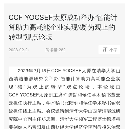
CCF YOCSEF太原成功举办“智能计
算助力高耗能企业实现‘碳’为观止的
转型”观点论坛
2023-02-21
阅读量:
282
小字
2
0
2
3
年
2
月
1
8
日
C
C
F
Y
O
C
S
E
F
太
原
在
清
华
大
学
山
西
清
洁
能
源
研
究
院
举
办
“
智
能
计
算
助
力
高
耗
能
企
业
实
现
‘
碳
’
为
观
止
的
转
型
”
观
点
论
坛
，
本
论
坛
由
C
C
F
Y
O
C
S
E
F
太
原
副
主
席
许
骁
哲
和
候
任
学
术
秘
书
董
云
云
担
任
执
行
主
席
，
学
术
秘
书
张
陆
钊
和
候
任
学
术
秘
书
翟
双
姣
担
任
线
上
主
席
。
会
议
邀
请
到
清
华
大
学
山
西
清
洁
能
源
研
究
院
中
心
副
主
任
郑
忠
海
、
清
华
大
学
领
军
工
程
博
士
德
塔
精
要
创
始
人
冯
晋
阳
及
山
西
财
经
大
学
经
济
学
院
副
教
授
朱
治
双