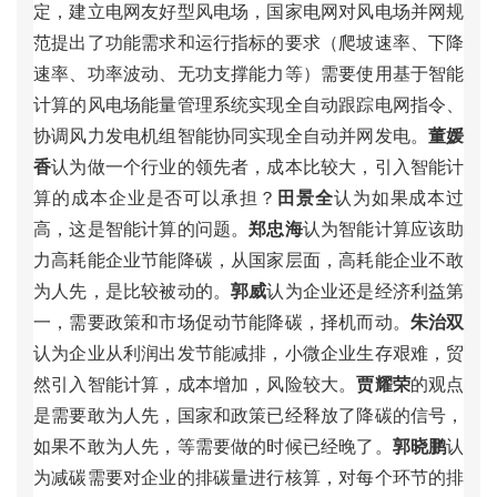
定
，
建
立
电
网
友
好
型
风
电
场
，
国
家
电
网
对
风
电
场
并
网
规
范
提
出
了
功
能
需
求
和
运
行
指
标
的
要
求
（
爬
坡
速
率
、
下
降
速
率
、
功
率
波
动
、
无
功
支
撑
能
力
等
）
需
要
使
用
基
于
智
能
计
算
的
风
电
场
能
量
管
理
系
统
实
现
全
自
动
跟
踪
电
网
指
令
、
协
调
风
力
发
电
机
组
智
能
协
同
实
现
全
自
动
并
网
发
电
。
董
媛
香
认
为
做
一
个
行
业
的
领
先
者
，
成
本
比
较
大
，
引
入
智
能
计
算
的
成
本
企
业
是
否
可
以
承
担
？
田
景
全
认
为
如
果
成
本
过
高
，
这
是
智
能
计
算
的
问
题
。
郑
忠
海
认
为
智
能
计
算
应
该
助
力
高
耗
能
企
业
节
能
降
碳
，
从
国
家
层
面
，
高
耗
能
企
业
不
敢
为
人
先
，
是
比
较
被
动
的
。
郭
威
认
为
企
业
还
是
经
济
利
益
第
一
，
需
要
政
策
和
市
场
促
动
节
能
降
碳
，
择
机
而
动
。
朱
治
双
认
为
企
业
从
利
润
出
发
节
能
减
排
，
小
微
企
业
生
存
艰
难
，
贸
然
引
入
智
能
计
算
，
成
本
增
加
，
风
险
较
大
。
贾
耀
荣
的
观
点
是
需
要
敢
为
人
先
，
国
家
和
政
策
已
经
释
放
了
降
碳
的
信
号
，
如
果
不
敢
为
人
先
，
等
需
要
做
的
时
候
已
经
晚
了
。
郭
晓
鹏
认
为
减
碳
需
要
对
企
业
的
排
碳
量
进
行
核
算
，
对
每
个
环
节
的
排