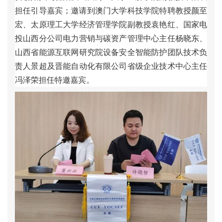
担
任
引
导
嘉
宾
；
邀
请
到
澳
门
大
学
科
技
学
院
特
聘
教
授
颜
至
宏
、
太
原
理
工
大
学
经
济
管
理
学
院
副
教
授
袁
艳
红
、
国
家
电
投
山
西
分
公
司
电
力
营
销
与
碳
资
产
管
理
中
心
主
任
杨
晓
东
、
山
西
省
能
源
互
联
网
研
究
院
设
备
安
全
智
能
防
护
团
队
技
术
负
责
人
景
超
及
晋
能
自
动
化
有
限
公
司
省
级
企
业
技
术
中
心
主
任
冯
泽
荣
担
任
特
邀
嘉
宾
。