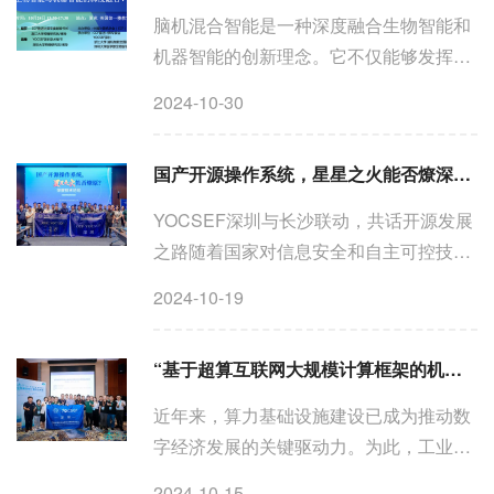
脑机混合智能是一种深度融合生物智能和
机器智能的创新理念。它不仅能够发挥计
算机在搜索、计算、存储和优化等方面的
2024-10-30
优势，还能弥补人类在感知、推理、学习
和创造等方面的不足。通过人类和机器各
国产开源操作系统，星星之火能否燎深度技术论坛在深举办，开启开源系列论坛序幕
自优势的互补，系统在...
YOCSEF深圳与长沙联动，共话开源发展
之路随着国家对信息安全和自主可控技术
的高度重视，国产开源操作系统已在短时
2024-10-19
间内实现了从无到有的突破，但整体生态
仍相对薄弱。在此背景下，2024年9月22
“基于超算互联网大规模计算框架的机遇和挑战”技术论坛在HPC CHINA 2024学术年会举办
日，YOCSEF深圳长沙在深...
近年来，算力基础设施建设已成为推动数
字经济发展的关键驱动力。为此，工业和
信息化部等六部门联合发布了《算力基础
2024-10-15