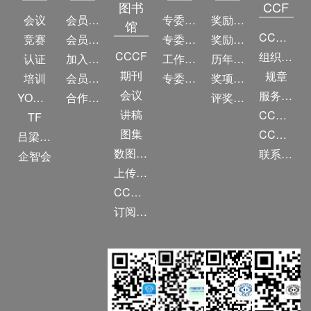
图书
CCF
会议
会员简介
专委简介
奖励动态
馆
CCF简介
竞赛
会员权益
专委条例
奖励目录
CCCF
组织机构
认证
加入CCF
工作问答
历年获奖名单
期刊
规章
培训
会员交费
专委名单
奖项推荐
会议
服务项目
YOCSEF
合作伙伴
评奖条例
讲稿
CCF大事记
TF
图集
CCF创建60周年
吕梁振兴
数图编审委员会
联系我们
企智会
上传/发布作品
CCF DL Focus
订阅《计算》