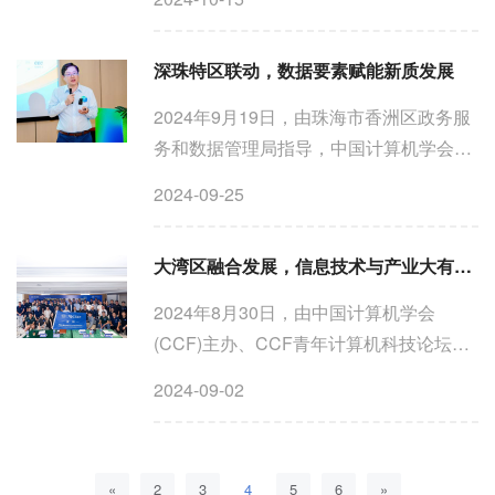
设施高质量发展行动计划》，明确指出算
力是数字经济时代的新型生产力。“算力如
深珠特区联动，数据要素赋能新质发展
水电”这一愿景逐渐...
2024年9月19日，由珠海市香洲区政务服
务和数据管理局指导，中国计算机学会
（CCF）主办，CCF 青年计算机科技论
2024-09-25
坛（YOCSEF）深圳学术委员会（AC）
组织，深圳数据交易所、珠海市香洲区数
大湾区融合发展，信息技术与产业大有可为
据要素协会、珠海正圆城市运营有...
2024年8月30日，由中国计算机学会
(CCF)主办、CCF青年计算机科技论坛
(YOCSEF)深圳学术委员会组织，广东省
2024-09-02
智能科学与技术研究院、中电金信软件有
限公司、博维智慧科技有限公司、CCF香
港支持的“大湾区信息技术融合发展...
«
2
3
4
5
6
»