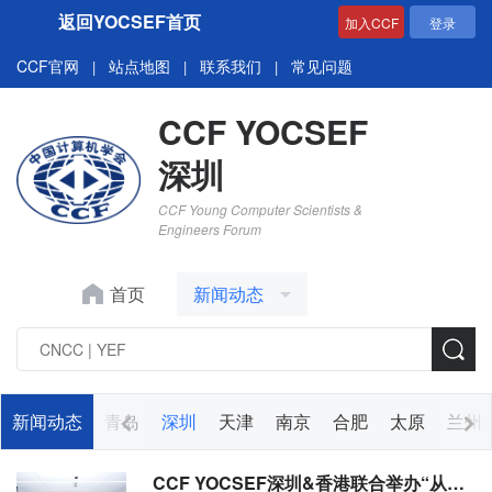
返回YOCSEF首页
加入CCF
登录
CCF官网
站点地图
联系我们
常见问题
|
|
|
CCF YOCSEF
深圳
CCF Young Computer Scientists &
Engineers Forum
首页
新闻动态
大连
新闻动态
西安
青岛
深圳
天津
南京
合肥
太原
兰州
CCF YOCSEF深圳&香港联合举办“从Deepseek看未来技术发展与落地”主题CLUB活动