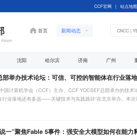
CCF官网
|
站点地
部
首页
新闻动态
s Forum
沈阳
哈尔滨
济南
广州
由中国计算机学会（CCF）主办、CCF YOCSEF总部承办的技术
在行业落地还有多远——关键技术与实践路径”在北京举办。本次
再起新程--CCF YOCSE
F总部AC委员刘文懋、赵恺担任执行主席，邀请来自智谱AI、中国科
论坛 第九届学术委员会第一次会
北京邮电大学、中国信息通信研究院等单位的专家学者，围绕智
议
技术展开深入交流，并通过三个思辨议题，对智能体未来规模化
行了系统探讨。