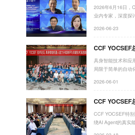
2026年6月16日，
业内专家，深度探
共识。
2026-06-23
具身智能技术和应
局限于简单的自动
为“人-机-环境”
2026-06-01
力进行分级刻画测
要。
CCF YOCS
CCF YOCSEF
绕AI Agent
开深入思辨，力图在
2026-03-18