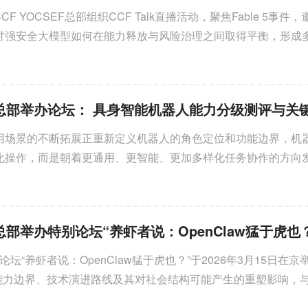
CCF YOCSEF总部组织CCF Talk直播活动，聚焦Fable 5事件
讨强安全大模型如何在能力释放与风险治理之间取得平衡，形成
2026-07-01
2026年6月28日下午，CCF 
保定分论坛第九届学术委员会第
用场景的不断拓展正重新定义机器人的角色定位和功能边界，机
化操作，而是朝着更通用、更智能、更加多样化任务协作的方向
薪火相传话成长 知行合
协同工作的重要组成。在这一转变中，如何定性定量地对具身智能机
——YOCSEF保定举办"
年"成长经验分享Club活
评以及前瞻性的研判支撑具身智能机器人发展关键技术的演进方
EF总部举办特别论坛“养虾者说：OpenClaw猛于虎也
特别论坛“养虾者说：OpenClaw猛于虎也？”于2026年3月15日在
的真实能力边界、技术演进路线及其对社会结构可能产生的重塑影响，
2026-07-01
热潮之下寻求理性的“养虾”之道。