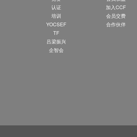
认证
加入CCF
培训
会员交费
YOCSEF
合作伙伴
TF
吕梁振兴
企智会