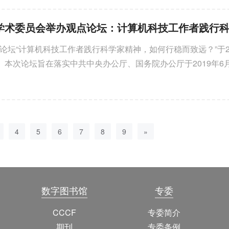
观点论坛“计算机科技工作者践行科学家精神，如何行稳而致远？”于20
。本次论坛旨在落实中共中央办公厅、国务院办公厅于2019年6
科学家精神加强作风和学风建设的意见》，围绕 “在科技历史发
代科学家精神的内涵是什么？”“计算机科技工作者如何有效践行
了深入思辨，希望为我国计算机科技工作者践行科学家精神起到一
4
5
6
7
8
9
»
数字图书馆
专委
CCCF
专委简介
期刊
专委条例