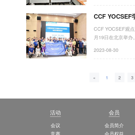
CCF YOCSEF
月19日在北京举办
《关于进一步弘扬
2023-08-30
国际环境下，新时
神？”等议题进行
用。
«
1
2
3
活动
会员
会议
会员简介
竞赛
会员权益