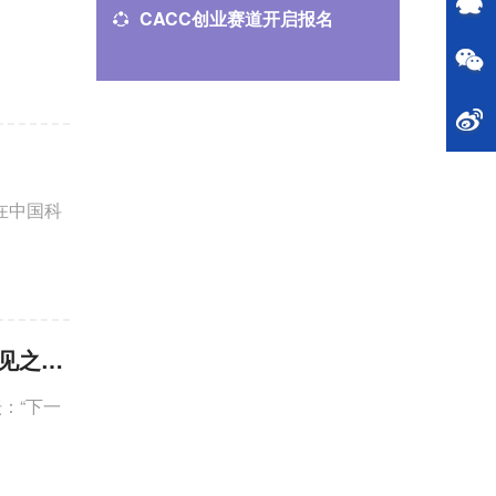
CACC创业赛道开启报名
FCES 
月13日
坛在中国科
CCF YOCSEF观点论坛：“下一次人工智能寒冬： 杞人忧天还是先见之明？”在京举办
坛：“下一