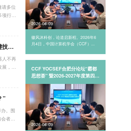
，邀请多位
多项行业
2026-06-09
2026-06
YOCSEF
徽风沐科创，论道启新程。2026年6
YEF2
一...
月4日，中国计算机学会（CCF）...
以“智创未
CCF YOCSEF总部举办论坛： 具身智能机器人能力分级测评与关键技术演进路线
器人不再
发展，成
道启新程
CCF YOCSEF合肥分论坛“霸都
YEF20
器人的能
对话青
思想荟” 暨2026-2027年度第四次
林：欺
动
选题打磨会顺利召开
论坛精
向至关重
？”
京举办。围
与会者展
2026-06-09
2026-06