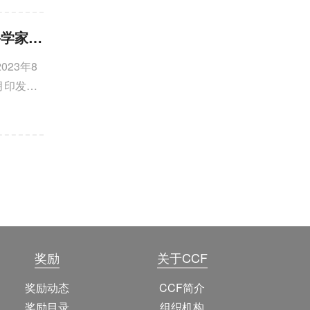
CCF YOCSEF学术委员会举办观点论坛：计算机科技工作者践行科学家精神，如何行稳而致远？
23年8
月印发的
展和当前
科学家精
定引导作
奖励
关于CCF
奖励动态
CCF简介
奖励目录
组织机构