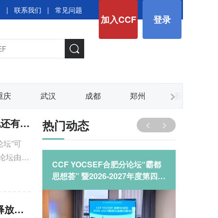
图
|
联系我们
|
常见问题
加入CCF
登录
重庆
武汉
成都
郑州
苏州
CCF YOCSEF总部举办技术论坛：可信、可控的智能体在行业落地还有多远——关键技术与实践路径
热门动态
论坛”可
论坛由
F保定分
CCF YOCSEF合肥分论坛“霸都
YEF20
学院工业
思想荟” 暨2026-2027年度第四次
林：欺
能体行业
选题打磨会顺利召开
论坛精
应用仍需
CCF Talk“有一说一”聚焦Fable 5事件：强安全大模型如何在能力释放与风险治理之间取得平衡