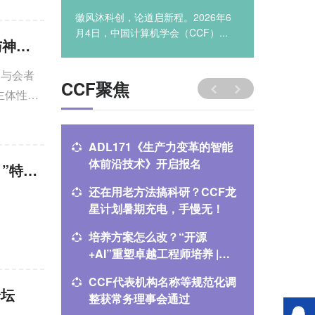
徽风沐科创，论道启新程。2026年6
YEF2
月4日，中国计算机学会（CCF）...
以“智创未
CCF YOCSEF总部举办观点论坛“超级人工智能：造‘神’之后如何与神共存”
。与会者
CCF聚焦
主体性、
、前瞻性
ADL171《生产力变革的智能
聚焦高质
体前沿技术》开启报名
执行机
CCF YOCSEF总部举办“微信等‘封杀’豆包手机助手，根因与未来？”特别论坛
举行
还在用老方法搞科研？CCF龙
CCF 
星计划暑期充电，手慢无！
量发展
培养方案怎么改？“开源
中国计
+AI”重塑卓越工程师培养 |
理事会
FCES 2026分论坛
开
CCF代表机构名称等规范化调
中国计
论坛
整获常务理事会通过
（CNC